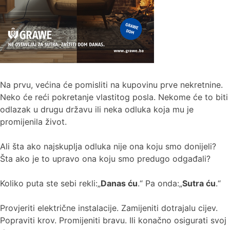
Na prvu, većina će pomisliti na kupovinu prve nekretnine.
Neko će reći pokretanje vlastitog posla. Nekome će to biti
odlazak u drugu državu ili neka odluka koja mu je
promijenila život.
Ali šta ako najskuplja odluka nije ona koju smo donijeli?
Šta ako je to upravo ona koju smo predugo odgađali?
Koliko puta ste sebi rekli:„
Danas ću
.“ Pa onda:„
Sutra ću
.“
Provjeriti električne instalacije. Zamijeniti dotrajalu cijev.
Popraviti krov. Promijeniti bravu. Ili konačno osigurati svoj