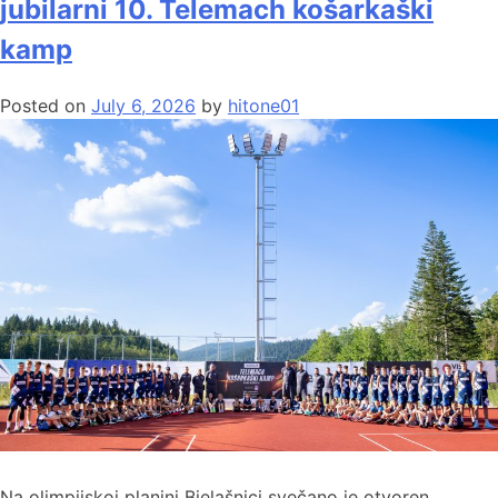
jubilarni 10. Telemach košarkaški
kamp
Posted on
July 6, 2026
by
hitone01
Na olimpijskoj planini Bjelašnici svečano je otvoren