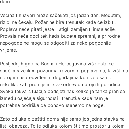
dom.
Većina tih stvari može sačekati još jedan dan. Međutim,
rizici ne čekaju. Požar ne bira trenutak kada će izbiti.
Poplava neće pitati jeste li stigli zamijeniti instalacije.
Provala neće doći tek kada budete spremni, a prirodne
nepogode ne mogu se odgoditi za neko pogodnije
vrijeme.
Posljednjih godina Bosna i Hercegovina više puta se
suočila s velikim požarima, razornim poplavama, klizištima
i drugim nepredviđenim događajima koji su u samo
nekoliko sati promijenili svakodnevicu brojnih porodica.
Svaka takva situacija podsjeti nas koliko je tanka granica
između osjećaja sigurnosti i trenutka kada nam je
potrebna podrška da ponovo stanemo na noge.
Zato odluka o zaštiti doma nije samo još jedna stavka na
listi obaveza. To je odluka kojom štitimo prostor u kojem