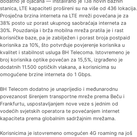
dodatno je ojačana — instalirano je 138 novih baznih
stanica, LTE kapaciteti prošireni su na više od 436 lokacija.
Prosječna brzina interneta na LTE mreži povećana je za
38% posto uz porast ukupnog saobraćaja interneta za
30%. Pouzdanija i brža mobilna mreža pratila je i rast
korisničke baze, pa je zabilježen i porast broja postpaid
korisnika za 10%, što potvrđuje povjerenje korisnika u
kvalitet i stabilnost usluga BH Telecoma. Istovremeno je
broj korisnika optike povećan za 15,5%, izgrađeno je
dodatnih 11.500 optičkih vlakana, a korisnicima su
omogućene brzine interneta do 1 Gbps.
BH Telecom dodatno je unaprijedio i međunarodnu
povezanost širenjem transportne mreže prema Beču i
Frankfurtu, uspostavljanjem nove veze s jednim od
vodećih svjetskih operatora te povećanjem internet
kapaciteta prema globalnim sadržajnim mrežama.
Korisnicima je istovremeno omogućen 4G roaming na još