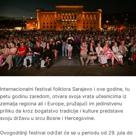
Internacionalni festival folklora Sarajevo i ove godine, tu
petu godinu zaredom, otvara svoja vrata učesnicima iz
zemalja regiona ali i Europe, pružajući im jedinstvenu
priliku da kroz bogatstvo tradicije i kulture predstave
svoju državu u srcu Bosne i Hercegovine.
Ovogodišnji festival održat će se u periodu od 29. jula do