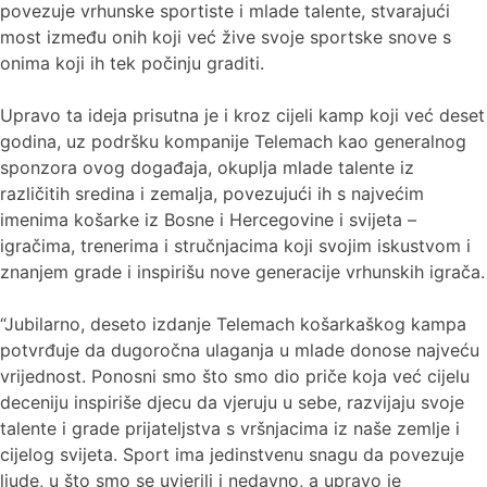
povezuje vrhunske sportiste i mlade talente, stvarajući
most između onih koji već žive svoje sportske snove s
onima koji ih tek počinju graditi.
Upravo ta ideja prisutna je i kroz cijeli kamp koji već deset
godina, uz podršku kompanije Telemach kao generalnog
sponzora ovog događaja, okuplja mlade talente iz
različitih sredina i zemalja, povezujući ih s najvećim
imenima košarke iz Bosne i Hercegovine i svijeta –
igračima, trenerima i stručnjacima koji svojim iskustvom i
znanjem grade i inspirišu nove generacije vrhunskih igrača.
“Jubilarno, deseto izdanje Telemach košarkaškog kampa
potvrđuje da dugoročna ulaganja u mlade donose najveću
vrijednost. Ponosni smo što smo dio priče koja već cijelu
deceniju inspiriše djecu da vjeruju u sebe, razvijaju svoje
talente i grade prijateljstva s vršnjacima iz naše zemlje i
cijelog svijeta. Sport ima jedinstvenu snagu da povezuje
ljude, u što smo se uvjerili i nedavno, a upravo je