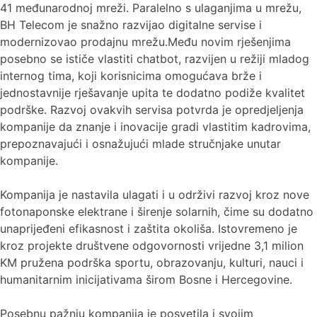
41 međunarodnoj mreži. Paralelno s ulaganjima u mrežu,
BH Telecom je snažno razvijao digitalne servise i
modernizovao prodajnu mrežu.Među novim rješenjima
posebno se ističe vlastiti chatbot, razvijen u režiji mladog
internog tima, koji korisnicima omogućava brže i
jednostavnije rješavanje upita te dodatno podiže kvalitet
podrške. Razvoj ovakvih servisa potvrda je opredjeljenja
kompanije da znanje i inovacije gradi vlastitim kadrovima,
prepoznavajući i osnažujući mlade stručnjake unutar
kompanije.
Kompanija je nastavila ulagati i u održivi razvoj kroz nove
fotonaponske elektrane i širenje solarnih, čime su dodatno
unaprijeđeni efikasnost i zaštita okoliša. Istovremeno je
kroz projekte društvene odgovornosti vrijedne 3,1 milion
KM pružena podrška sportu, obrazovanju, kulturi, nauci i
humanitarnim inicijativama širom Bosne i Hercegovine.
Posebnu pažnju kompanija je posvetila i svojim