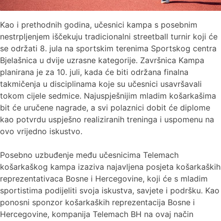
Kao i prethodnih godina, učesnici kampa s posebnim
nestrpljenjem iščekuju tradicionalni streetball turnir koji će
se održati 8. jula na sportskim terenima Sportskog centra
Bjelašnica u dvije uzrasne kategorije. Završnica Kampa
planirana je za 10. juli, kada će biti održana finalna
takmičenja u disciplinama koje su učesnici usavršavali
tokom cijele sedmice. Najuspješnijim mladim košarkašima
bit će uručene nagrade, a svi polaznici dobit će diplome
kao potvrdu uspješno realiziranih treninga i uspomenu na
ovo vrijedno iskustvo.
Posebno uzbuđenje među učesnicima Telemach
košarkaškog kampa izaziva najavljena posjeta košarkaških
reprezentativaca Bosne i Hercegovine, koji će s mladim
sportistima podijeliti svoja iskustva, savjete i podršku. Kao
ponosni sponzor košarkaških reprezentacija Bosne i
Hercegovine, kompanija Telemach BH na ovaj način