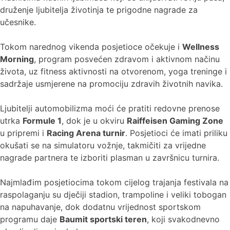
druženje ljubitelja životinja te prigodne nagrade za
učesnike.
Tokom narednog vikenda posjetioce očekuje i
Wellness
Morning
, program posvećen zdravom i aktivnom načinu
života, uz fitness aktivnosti na otvorenom, yoga treninge i
sadržaje usmjerene na promociju zdravih životnih navika.
Ljubitelji automobilizma moći će pratiti redovne prenose
utrka
Formule 1
, dok je u okviru
Raiffeisen Gaming Zone
u pripremi i
Racing Arena turnir
. Posjetioci će imati priliku
okušati se na simulatoru vožnje, takmičiti za vrijedne
nagrade partnera te izboriti plasman u završnicu turnira.
Najmlađim posjetiocima tokom cijelog trajanja festivala na
raspolaganju su dječiji stadion, trampoline i veliki tobogan
na napuhavanje, dok dodatnu vrijednost sportskom
programu daje
Baumit sportski teren
, koji svakodnevno