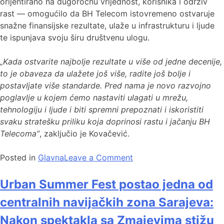
orijentirano na dugoročnu vrijednost, korisnika i održiv
rast — omogućilo da BH Telecom istovremeno ostvaruje
snažne finansijske rezultate, ulaže u infrastrukturu i ljude
te ispunjava svoju širu društvenu ulogu.
„Kada ostvarite najbolje rezultate u više od jedne decenije,
to je obaveza da ulažete još više, radite još bolje i
postavljate više standarde. Pred nama je novo razvojno
poglavlje u kojem ćemo nastaviti ulagati u mrežu,
tehnologiju i ljude i biti spremni prepoznati i iskoristiti
svaku stratešku priliku koja doprinosi rastu i jačanju BH
Telecoma”
, zaključio je Kovačević.
Posted in
Glavna
Leave a Comment
Urban Summer Fest postao jedna od
centralnih navijačkih zona Sarajeva:
Nakon spektakla sa Zmajevima stižu