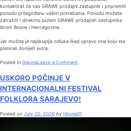
kontaktirat će vas GRAWE prodajni zastupnik i pripremiti
ponudu prilagođenu vašim potrebama. Ponudu možete
zatražiti i direktno putem GRAWE prodajnih zastupnika
širom Bosne i Hercegovine.
Jer možda je najskuplja odluka ikad upravo ona koju ste
planirali donijeti sutra.
Posted in
Glavna
Leave a Comment
USKORO POČINJE V
INTERNACIONALNI FESTIVAL
FOLKLORA SARAJEVO!
Posted on
July 20, 2026
by
hitone01