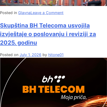
Posted in
Glavna
Leave a Comment
Skupština BH Telecoma usvojila
izvještaje o poslovanju i reviziji za
2025. godinu
Posted on
July 1, 2026
by
hitone01