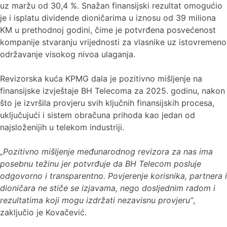
uz maržu od 30,4 %. Snažan finansijski rezultat omogućio
je i isplatu dividende dioničarima u iznosu od 39 miliona
KM u prethodnoj godini, čime je potvrđena posvećenost
kompanije stvaranju vrijednosti za vlasnike uz istovremeno
održavanje visokog nivoa ulaganja.
Revizorska kuća KPMG dala je pozitivno mišljenje na
finansijske izvještaje BH Telecoma za 2025. godinu, nakon
što je izvršila provjeru svih ključnih finansijskih procesa,
uključujući i sistem obračuna prihoda kao jedan od
najsloženijih u telekom industriji.
„Pozitivno mišljenje međunarodnog revizora za nas ima
posebnu težinu jer potvrđuje da BH Telecom posluje
odgovorno i transparentno. Povjerenje korisnika, partnera i
dioničara ne stiče se izjavama, nego dosljednim radom i
rezultatima koji mogu izdržati nezavisnu provjeru”
,
zaključio je Kovačević.