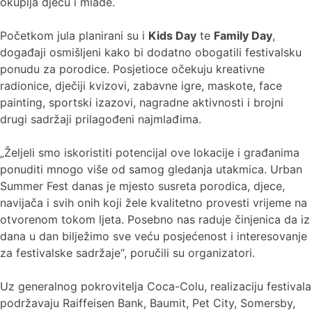
okuplja djecu i mlade.
Početkom jula planirani su i
Kids Day
te
Family Day
,
događaji osmišljeni kako bi dodatno obogatili festivalsku
ponudu za porodice. Posjetioce očekuju kreativne
radionice, dječiji kvizovi, zabavne igre, maskote, face
painting, sportski izazovi, nagradne aktivnosti i brojni
drugi sadržaji prilagođeni najmlađima.
„Željeli smo iskoristiti potencijal ove lokacije i građanima
ponuditi mnogo više od samog gledanja utakmica. Urban
Summer Fest danas je mjesto susreta porodica, djece,
navijača i svih onih koji žele kvalitetno provesti vrijeme na
otvorenom tokom ljeta. Posebno nas raduje činjenica da iz
dana u dan bilježimo sve veću posjećenost i interesovanje
za festivalske sadržaje“, poručili su organizatori.
Uz generalnog pokrovitelja Coca-Colu, realizaciju festivala
podržavaju Raiffeisen Bank, Baumit, Pet City, Somersby,