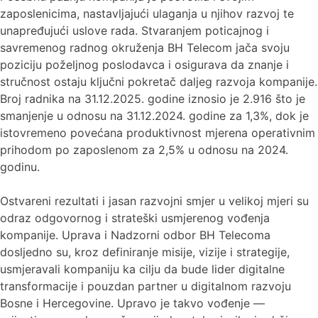
zaposlenicima, nastavljajući ulaganja u njihov razvoj te
unapređujući uslove rada. Stvaranjem poticajnog i
savremenog radnog okruženja BH Telecom jača svoju
poziciju poželjnog poslodavca i osigurava da znanje i
stručnost ostaju ključni pokretač daljeg razvoja kompanije.
Broj radnika na 31.12.2025. godine iznosio je 2.916 što je
smanjenje u odnosu na 31.12.2024. godine za 1,3%, dok je
istovremeno povećana produktivnost mjerena operativnim
prihodom po zaposlenom za 2,5% u odnosu na 2024.
godinu.
Ostvareni rezultati i jasan razvojni smjer u velikoj mjeri su
odraz odgovornog i strateški usmjerenog vođenja
kompanije. Uprava i Nadzorni odbor BH Telecoma
dosljedno su, kroz definiranje misije, vizije i strategije,
usmjeravali kompaniju ka cilju da bude lider digitalne
transformacije i pouzdan partner u digitalnom razvoju
Bosne i Hercegovine. Upravo je takvo vođenje —