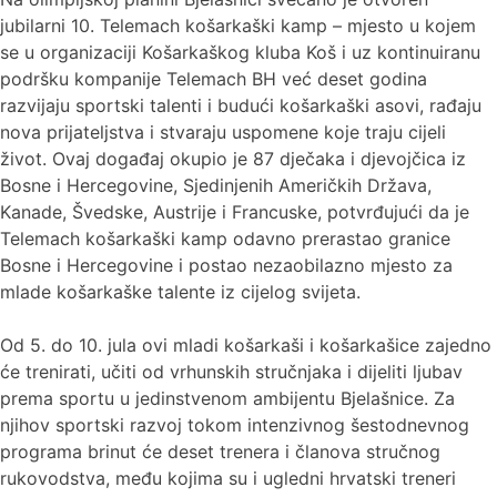
jubilarni 10. Telemach košarkaški kamp – mjesto u kojem
se u organizaciji Košarkaškog kluba Koš i uz kontinuiranu
podršku kompanije Telemach BH već deset godina
razvijaju sportski talenti i budući košarkaški asovi, rađaju
nova prijateljstva i stvaraju uspomene koje traju cijeli
život. Ovaj događaj okupio je 87 dječaka i djevojčica iz
Bosne i Hercegovine, Sjedinjenih Američkih Država,
Kanade, Švedske, Austrije i Francuske, potvrđujući da je
Telemach košarkaški kamp odavno prerastao granice
Bosne i Hercegovine i postao nezaobilazno mjesto za
mlade košarkaške talente iz cijelog svijeta.
Od 5. do 10. jula ovi mladi košarkaši i košarkašice zajedno
će trenirati, učiti od vrhunskih stručnjaka i dijeliti ljubav
prema sportu u jedinstvenom ambijentu Bjelašnice. Za
njihov sportski razvoj tokom intenzivnog šestodnevnog
programa brinut će deset trenera i članova stručnog
rukovodstva, među kojima su i ugledni hrvatski treneri