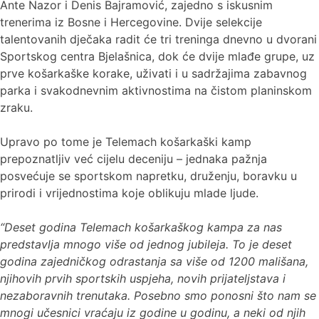
Ante Nazor i Denis Bajramović, zajedno s iskusnim
trenerima iz Bosne i Hercegovine. Dvije selekcije
talentovanih dječaka radit će tri treninga dnevno u dvorani
Sportskog centra Bjelašnica, dok će dvije mlađe grupe, uz
prve košarkaške korake, uživati i u sadržajima zabavnog
parka i svakodnevnim aktivnostima na čistom planinskom
zraku.
Upravo po tome je Telemach košarkaški kamp
prepoznatljiv već cijelu deceniju – jednaka pažnja
posvećuje se sportskom napretku, druženju, boravku u
prirodi i vrijednostima koje oblikuju mlade ljude.
“Deset godina Telemach košarkaškog kampa za nas
predstavlja mnogo više od jednog jubileja. To je deset
godina zajedničkog odrastanja sa više od 1200 mališana,
njihovih prvih sportskih uspjeha, novih prijateljstava i
nezaboravnih trenutaka. Posebno smo ponosni što nam se
mnogi učesnici vraćaju iz godine u godinu, a neki od njih