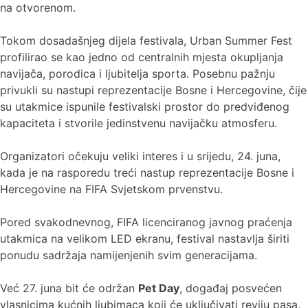
na otvorenom.
Tokom dosadašnjeg dijela festivala, Urban Summer Fest
profilirao se kao jedno od centralnih mjesta okupljanja
navijača, porodica i ljubitelja sporta. Posebnu pažnju
privukli su nastupi reprezentacije Bosne i Hercegovine, čije
su utakmice ispunile festivalski prostor do predviđenog
kapaciteta i stvorile jedinstvenu navijačku atmosferu.
Organizatori očekuju veliki interes i u srijedu, 24. juna,
kada je na rasporedu treći nastup reprezentacije Bosne i
Hercegovine na FIFA Svjetskom prvenstvu.
Pored svakodnevnog, FIFA licenciranog javnog praćenja
utakmica na velikom LED ekranu, festival nastavlja širiti
ponudu sadržaja namijenjenih svim generacijama.
Već 27. juna bit će održan
Pet Day
, događaj posvećen
vlasnicima kućnih ljubimaca koji će uključivati reviju pasa,