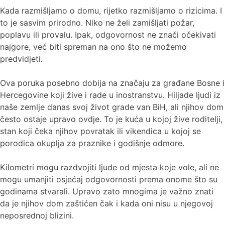
Kada razmišljamo o domu, rijetko razmišljamo o rizicima. I
to je sasvim prirodno. Niko ne želi zamišljati požar,
poplavu ili provalu. Ipak, odgovornost ne znači očekivati
najgore, već biti spreman na ono što ne možemo
predvidjeti.
Ova poruka posebno dobija na značaju za građane Bosne i
Hercegovine koji žive i rade u inostranstvu. Hiljade ljudi iz
naše zemlje danas svoj život grade van BiH, ali njihov dom
često ostaje upravo ovdje. To je kuća u kojoj žive roditelji,
stan koji čeka njihov povratak ili vikendica u kojoj se
porodica okuplja za praznike i godišnje odmore.
Kilometri mogu razdvojiti ljude od mjesta koje vole, ali ne
mogu umanjiti osjećaj odgovornosti prema onome što su
godinama stvarali. Upravo zato mnogima je važno znati
da je njihov dom zaštićen čak i kada oni nisu u njegovoj
neposrednoj blizini.