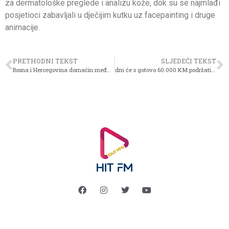
za dermatološke preglede i analizu kože, dok su se najmlađi
posjetioci zabavljali u dječijim kutku uz facepainting i druge
animacije.
PRETHODNI TEKST
SLJEDEĆI TEKST
Bosna i Hercegovina domaćin međunarodne konferencije “Žene, mir i sigurnost”
dm će s gotovo 60.000 KM podržati 10 ekoloških projekata