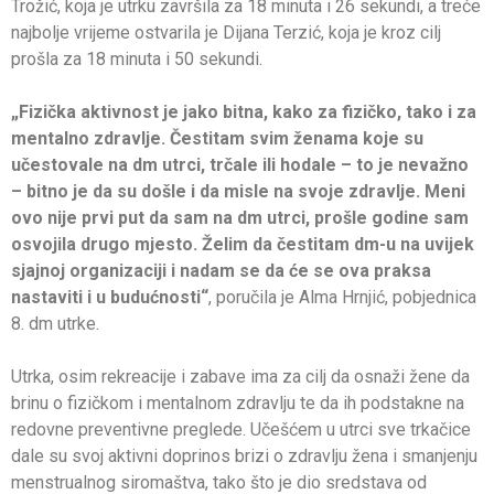
Trožić, koja je utrku završila za 18 minuta i 26 sekundi, a treće
najbolje vrijeme ostvarila je Dijana Terzić, koja je kroz cilj
prošla za 18 minuta i 50 sekundi.
„Fizička aktivnost je jako bitna, kako za fizičko, tako i za
mentalno zdravlje. Čestitam svim ženama koje su
učestovale na dm utrci, trčale ili hodale – to je nevažno
– bitno je da su došle i da misle na svoje zdravlje. Meni
ovo nije prvi put da sam na dm utrci, prošle godine sam
osvojila drugo mjesto. Želim da čestitam dm-u na uvijek
sjajnoj organizaciji i nadam se da će se ova praksa
nastaviti i u budućnosti“
, poručila je Alma Hrnjić, pobjednica
8. dm utrke.
Utrka, osim rekreacije i zabave ima za cilj da osnaži žene da
brinu o fizičkom i mentalnom zdravlju te da ih podstakne na
redovne preventivne preglede. Učešćem u utrci sve trkačice
dale su svoj aktivni doprinos brizi o zdravlju žena i smanjenju
menstrualnog siromaštva, tako što je dio sredstava od