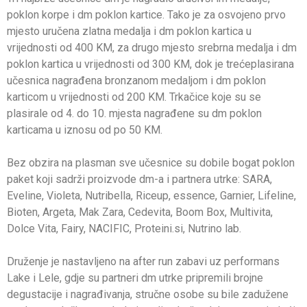
poklon korpe i dm poklon kartice. Tako je za osvojeno prvo
mjesto uručena zlatna medalja i dm poklon kartica u
vrijednosti od 400 KM, za drugo mjesto srebrna medalja i dm
poklon kartica u vrijednosti od 300 KM, dok je trećeplasirana
učesnica nagrađena bronzanom medaljom i dm poklon
karticom u vrijednosti od 200 KM. Trkačice koje su se
plasirale od 4. do 10. mjesta nagrađene su dm poklon
karticama u iznosu od po 50 KM.
Bez obzira na plasman sve učesnice su dobile bogat poklon
paket koji sadrži proizvode dm-a i partnera utrke: SARA,
Eveline, Violeta, Nutribella, Riceup, essence, Garnier, Lifeline,
Bioten, Argeta, Mak Zara, Cedevita, Boom Box, Multivita,
Dolce Vita, Fairy, NACIFIC, Proteini.si, Nutrino lab.
Druženje je nastavljeno na after run zabavi uz performans
Lake i Lele, gdje su partneri dm utrke pripremili brojne
degustacije i nagrađivanja, stručne osobe su bile zadužene