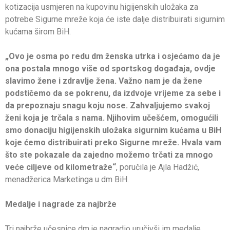
kotizacija usmjeren na kupovinu higijenskih uložaka za
potrebe Sigurne mreže koja će iste dalje distribuirati sigurnim
kućama širom BiH.
„Ovo je osma po redu dm ženska utrka i osjećamo da je
ona postala mnogo više od sportskog događaja, ovdje
slavimo žene i zdravlje žena. Važno nam je da žene
podstičemo da se pokrenu, da izdvoje vrijeme za sebe i
da prepoznaju snagu koju nose. Zahvaljujemo svakoj
ženi koja je trčala s nama. Njihovim učešćem, omogućili
smo donaciju higijenskih uložaka sigurnim kućama u BiH
koje ćemo distribuirati preko Sigurne mreže. Hvala vam
što ste pokazale da zajedno možemo trčati za mnogo
veće ciljeve od kilometraže“
, poručila je Ajla Hadžić,
menadžerica Marketinga u dm BiH.
Medalje i nagrade za najbrže
Tri najbrže učesnice dm je nagradio uručivši im medalje,