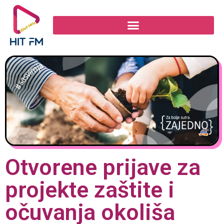
Otvorene prijave za
projekte zaštite i
očuvanja okoliša