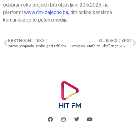
odabrani eko projekti biti objavljeni 20.6.2025. na
platformi
www.dm-zajedno.ba
, dm online kanalima
komunikacije te putem medija.
PRETHODNI TEKST
SLJEDEĆI TEKST
Intesa Sanpaolo Banka gasi reklamnu rasvjetu širom BiH
Sarajevo Duathlon Challenge 2025: Kada strast preraste u izazov za cijeli grad!