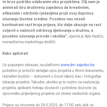
to kroz podršku odabranim eko projektima. Cilj nam je
animirati širu društvenu zajednicu da kreativnim,
efikasnim i održivim rješenjima pruži svoj doprinos
očuvanju životne sredine. Posebno nas veseli
kontinuirani rast broja prijava, što dalje ukazuje na rast
svijesti o važnosti održivog djelovanja u društvu, a
posebno očuvanja prirode i okoliša“
,
izjavila je Ajla Hadžić,
menadžerica marketinga dmBiH.
Kako aplicirati
Uz popunjeni obrazac, na platformi
www.dm-zajedno.ba
potrebno je priložiti detaljan opis projekta u Word dokumentu,
razrađen budžet – dokument u Excel tabeli, kao i fotografije
lokacije projekta. Također, ukoliko je to nužno za realizaciju
projekta, aplikanti trebaju dostaviti i potrebne dozvole za
sprovedbu prijavljenog projekta od strane nadležnih organa.
Prijave su otvorene do 29.5.2025, do 17:00 sati, dok će