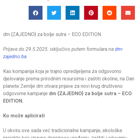
dm {ZAJEDNO} za bolje sutra – ECO EDITION
Prijave do 29.5.2025. isključivo putem formulara na
dm-
zajedno.ba
Kao kompanija koja je trajno opredijeljena za odgovorno
djelovanje prema prirodnim resursima i zaštiti okoline, na Dan
planete Zemlje dm otvara prijave za novi krug društveno
odgovorne kampanje
dm {ZAJEDNO} za bolje sutra – ECO
EDITION.
Ko može aplicirati
U okviru ove sada već tradicionalne kampanje, ekološke
projekte koji izravno doprinose uređenju, zaštiti i očuvanju