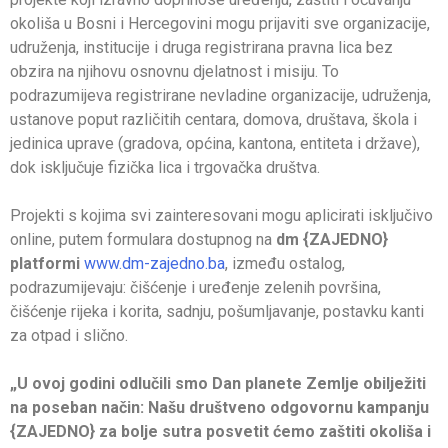
okoliša u Bosni i Hercegovini mogu prijaviti sve organizacije,
udruženja, institucije i druga registrirana pravna lica bez
obzira na njihovu osnovnu djelatnost i misiju. To
podrazumijeva registrirane nevladine organizacije, udruženja,
ustanove poput različitih centara, domova, društava, škola i
jedinica uprave (gradova, općina, kantona, entiteta i države),
dok isključuje fizička lica i trgovačka društva.
Projekti s kojima svi zainteresovani mogu aplicirati isključivo
online, putem formulara dostupnog na
dm {ZAJEDNO}
platformi
www.dm-zajedno.ba
, između ostalog,
podrazumijevaju: čišćenje i uređenje zelenih površina,
čišćenje rijeka i korita, sadnju, pošumljavanje, postavku kanti
za otpad i slično.
„U ovoj godini odlučili smo Dan planete Zemlje obilježiti
na poseban način: Našu društveno odgovornu kampanju
{ZAJEDNO} za bolje sutra posvetit ćemo zaštiti okoliša i