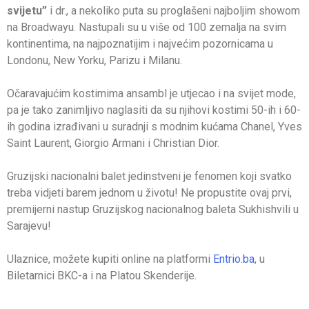
svijetu”
i dr., a nekoliko puta su proglašeni najboljim showom
na Broadwayu. Nastupali su u više od 100 zemalja na svim
kontinentima, na najpoznatijim i najvećim pozornicama u
Londonu, New Yorku, Parizu i Milanu.
Očaravajućim kostimima ansambl je utjecao i na svijet mode,
pa je tako zanimljivo naglasiti da su njihovi kostimi 50-ih i 60-
ih godina izrađivani u suradnji s modnim kućama Chanel, Yves
Saint Laurent, Giorgio Armani i Christian Dior.
Gruzijski nacionalni balet jedinstveni je fenomen koji svatko
treba vidjeti barem jednom u životu! Ne propustite ovaj prvi,
premijerni nastup Gruzijskog nacionalnog baleta Sukhishvili u
Sarajevu!
Ulaznice, možete kupiti online na platformi
Entrio.ba
, u
Biletarnici BKC-a i na Platou Skenderije.