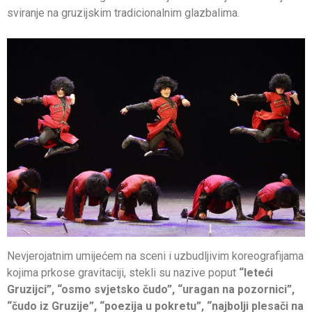
sviranje na gruzijskim tradicionalnim glazbalima.
Nevjerojatnim umijećem na sceni i uzbudljivim koreografijama
kojima prkose gravitaciji, stekli su nazive poput
“leteći
Gruzijci”, “osmo svjetsko čudo”, “uragan na pozornici”,
“čudo iz Gruzije”, “poezija u pokretu”, “najbolji plesači na