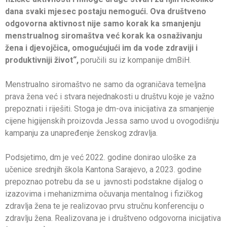
dana svaki mjesec postaju nemogući. Ova društveno
odgovorna aktivnost nije samo korak ka smanjenju
menstrualnog siromaštva već korak ka osnaživanju
žena i djevojčica, omogućujući im da vode zdraviji i
produktivniji život“,
poručili su iz kompanije dmBiH.
Menstrualno siromaštvo ne samo da ograničava temeljna
prava žena već i stvara nejednakosti u društvu koje je važno
prepoznati i riješiti. Stoga je dm-ova inicijativa za smanjenje
cijene higijenskih proizovda Jessa samo uvod u ovogodišnju
kampanju za unapređenje ženskog zdravlja.
Podsjetimo, dm je već 2022. godine donirao uloške za
učenice srednjih škola Kantona Sarajevo, a 2023. godine
prepoznao potrebu da se u javnosti podstakne dijalog o
izazovima i mehanizmima očuvanja mentalnog i fizičkog
zdravlja žena te je realizovao prvu stručnu konferenciju o
zdravlju žena. Realizovana je i društveno odgovorna inicijativa