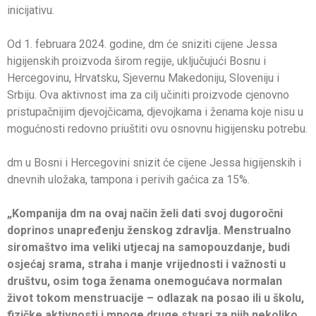
inicijativu.
Od 1. februara 2024. godine, dm će sniziti cijene Jessa
higijenskih proizvoda širom regije, uključujući Bosnu i
Hercegovinu, Hrvatsku, Sjevernu Makedoniju, Sloveniju i
Srbiju. Ova aktivnost ima za cilj učiniti proizvode cjenovno
pristupačnijim djevojčicama, djevojkama i ženama koje nisu u
mogućnosti redovno priuštiti ovu osnovnu higijensku potrebu.
dm u Bosni i Hercegovini snizit će cijene Jessa higijenskih i
dnevnih uložaka, tampona i perivih gaćica za 15%.
„Kompanija dm na ovaj način želi dati svoj dugoročni
doprinos unapređenju ženskog zdravlja. Menstrualno
siromaštvo ima veliki utjecaj na samopouzdanje, budi
osjećaj srama, straha i manje vrijednosti i važnosti u
društvu, osim toga ženama onemogućava normalan
život tokom menstruacije – odlazak na posao ili u školu,
fizičke aktivnosti i mnoge druge stvari za njih nekoliko