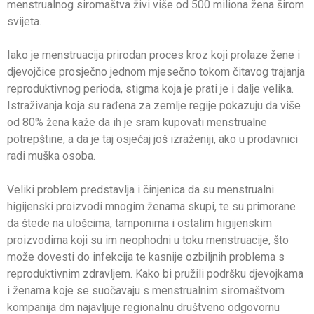
menstrualnog siromaštva živi više od 500 miliona žena širom
svijeta.
Iako je menstruacija prirodan proces kroz koji prolaze žene i
djevojčice prosječno jednom mjesečno tokom čitavog trajanja
reproduktivnog perioda, stigma koja je prati je i dalje velika.
Istraživanja koja su rađena za zemlje regije pokazuju da više
od 80% žena kaže da ih je sram kupovati menstrualne
potrepštine, a da je taj osjećaj još izraženiji, ako u prodavnici
radi muška osoba.
Veliki problem predstavlja i činjenica da su menstrualni
higijenski proizvodi mnogim ženama skupi, te su primorane
da štede na ulošcima, tamponima i ostalim higijenskim
proizvodima koji su im neophodni u toku menstruacije, što
može dovesti do infekcija te kasnije ozbiljnih problema s
reproduktivnim zdravljem. Kako bi pružili podršku djevojkama
i ženama koje se suočavaju s menstrualnim siromaštvom
kompanija dm najavljuje regionalnu društveno odgovornu