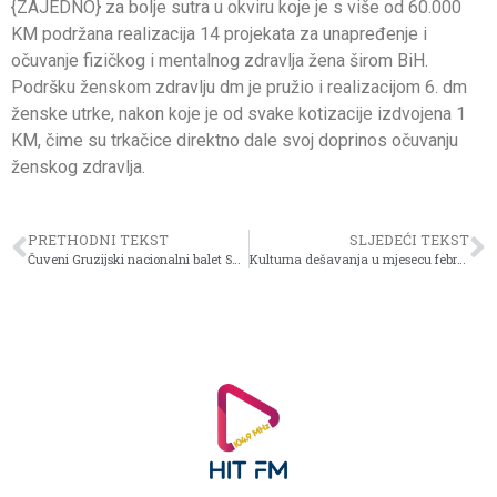
{ZAJEDNO} za bolje sutra u okviru koje je s više od 60.000
KM podržana realizacija 14 projekata za unapređenje i
očuvanje fizičkog i mentalnog zdravlja žena širom BiH.
Podršku ženskom zdravlju dm je pružio i realizacijom 6. dm
ženske utrke, nakon koje je od svake kotizacije izdvojena 1
KM, čime su trkačice direktno dale svoj doprinos očuvanju
ženskog zdravlja.
PRETHODNI TEKST
SLJEDEĆI TEKST
Čuveni Gruzijski nacionalni balet Sukhishvili po prvi put u Sarajevu!
Kulturna dešavanja u mjesecu februaru u Centru kulture i mladih Općine Centar Sarajevo