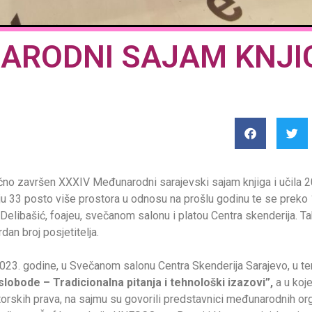
ARODNI SAJAM KNJIG
ično završen XXXIV Međunarodni sarajevski sajam knjiga i učila
iju 33 posto više prostora u odnosu na prošlu godinu te se prek
Delibašić, foajeu, svečanom salonu i platou Centra skenderija. Ta
dan broj posjetitelja.
2023. godine, u Svečanom salonu Centra Skenderija Sarajevo, u te
slobode – Tradicionalna pitanja i tehnološki izazovi”,
a u koj
torskih prava, na sajmu su govorili predstavnici međunarodnih org