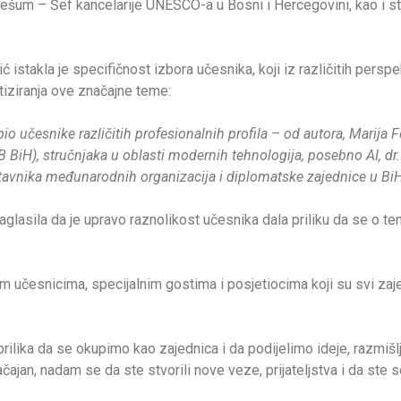
ešum – Šef kancelarije UNESCO-a u Bosni i Hercegovini, kao i st
 istakla je specifičnost izbora učesnika, koji iz različitih perspe
tiziranja ove značajne teme:
 učesnike različitih profesionalnih profila – od autora, Marija Fe
 BiH), stručnjaka u oblasti modernih tehnologija, posebno AI, dr
tavnika međunarodnih organizacija i diplomatske zajednice u Bi
glasila da je upravo raznolikost učesnika dala priliku da se o te
m učesnicima, specijalnim gostima i posjetiocima koji su svi za
 prilika da se okupimo kao zajednica i da podijelimo ideje, razmiš
ačajan, nadam se da ste stvorili nove veze, prijateljstva i da ste s