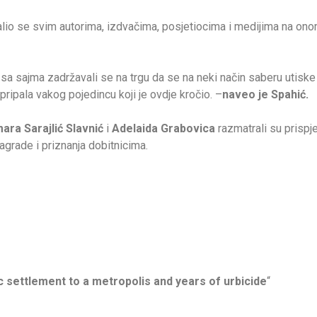
io se svim autorima, izdvačima, posjetiocima i medijima na onome 
u sa sajma zadržavali se na trgu da se na neki način saberu utiske k
 pripala vakog pojedincu koji je ovdje kročio. –
naveo je Spahić.
ara Sarajlić
Slavnić
i
Adelaida Grabovica
razmatrali su prispj
nagrade i priznanja dobitnicima.
c settlement to a metropolis
and years of urbicide
“