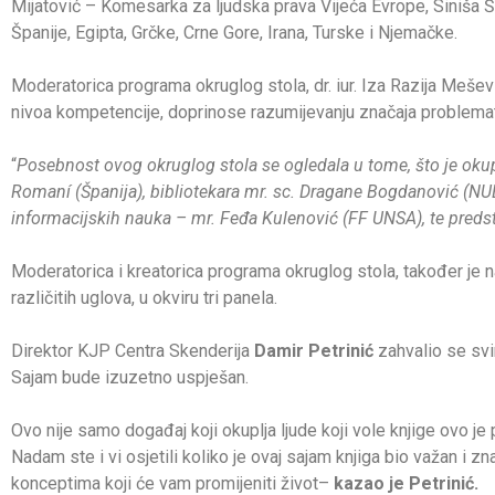
Mijatović – Komesarka za ljudska prava Vijeća Evrope, Siniša Š
Španije, Egipta, Grčke, Crne Gore, Irana, Turske i Njemačke.
Moderatorica programa okruglog stola, dr. iur. Iza Razija Mešević
nivoa kompetencije, doprinose razumijevanju značaja problema
“
Posebnost ovog okruglog stola se ogledala u tome, što je okupio
Romaní (Španija), bibliotekara mr. sc. Dragane Bogdanović (NUB
informacijskih nauka – mr. Feđa Kulenović (FF UNSA), te preds
Moderatorica i kreatorica programa okruglog stola, također je na
različitih uglova, u okviru tri panela.
Direktor KJP Centra Skenderija
Damir Petrinić
zahvalio se svi
Sajam bude izuzetno uspješan.
Ovo nije samo događaj koji okuplja ljude koji vole knjige ovo je
Nadam ste i vi osjetili koliko je ovaj sajam knjiga bio važan i zn
konceptima koji će vam promijeniti život–
kazao je Petrinić.