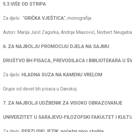
5.3.VIŠE OD STRIPA
Za djelo: “
GRIČKA VJEŠTICA
“, monografija
Autori: Marija Jurić Zagorka, Andrija Maurović, Norbert Neugebau
6. ZA NAJBOLJU PROMOCIJU DJELA NA SAJMU
DRUŠTVO BH PISACA, PREVODILACA I BIBLIOTEKARA U 
Za djelo:
HLADNA SUZA NA KAMENU VRELOM
Grupe od devet bh pisaca u Danskoj
7. ZA NAJBOLJI UDŽBENIK ZA VISOKO OBRAZOVANJE
UNIVERZITET U SARAJEVU-FILOZOFSKI FAKULTET I KULTU
Za djelo:
PERZIJSKI JEZIK: početni nivo studija