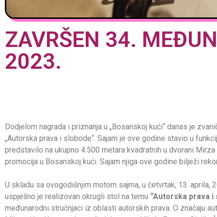
ZAVRŠEN 34. MEĐUN
2023.
Dodjelom nagrada i priznanja u „Bosanskoj kući“ danas je zvan
„Autorska prava i slobode“. Sajam je ove godine stavio u funkc
predstavilo na ukupno 4.500 metara kvadratnih u dvorani Mirza 
promocija u Bosanskoj kući. Sajam njiga ove godine bilježi rekor
U skladu sa ovogodišnjim motom sajma, u četvrtak, 13. aprila, 
uspješno je realizovan okrugli stol na temu
“Autorska prava i 
međunarodni stručnjaci iz oblasti autorskih prava. O značaju au