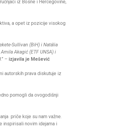
ručnjaci iz Bosne i Hercegovine,
ktiva, a opet iz pozicije visokog
kete-Sullivan (BiH) i Natália
. Amila Akagić (ETF UNSA) i
H
.” –
izjavila je Mešević
mi autorskih prava diskutuje iz
jedno pomogli da ovogodišnji
ljanja priče koje su nam važne.
e inspirisali novim idejama i