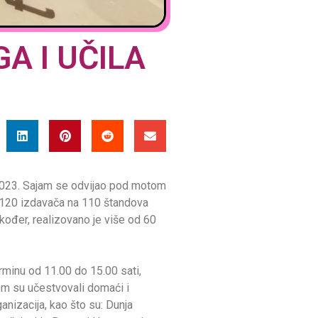
A I UČILA
 2023. Sajam se odvijao pod motom
o 120 izdavača na 110 štandova
kođer, realizovano je više od 60
rminu od 11.00 do 15.00 sati,
em su učestvovali domaći i
anizacija, kao što su: Dunja