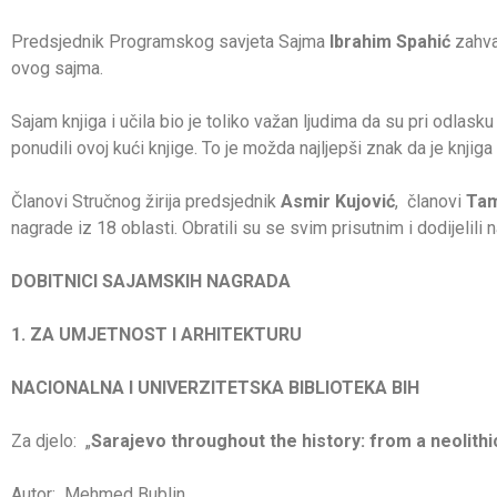
Predsjednik Programskog savjeta Sajma
Ibrahim Spahić
zahval
ovog sajma.
Sajam knjiga i učila bio je toliko važan ljudima da su pri odlask
ponudili ovoj kući knjige. To je možda najljepši znak da je knjiga
Članovi Stručnog žirija predsjednik
Asmir Kujović
, članovi
Tam
nagrade iz 18 oblasti. Obratili su se svim prisutnim i dodijelili 
DOBITNICI SAJAMSKIH NAGRADA
1. ZA UMJETNOST I ARHITEKTURU
NACIONALNA I UNIVERZITETSKA BIBLIOTEKA BIH
Za djelo: „
Sarajevo throughout the history: from a neolithi
Autor: Mehmed Bublin