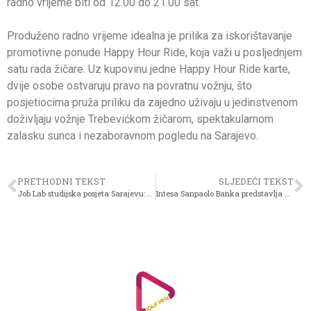
radno vrijeme biti od 12.00 do 21.00 sat.
Produženo radno vrijeme idealna je prilika za iskorištavanje
promotivne ponude Happy Hour Ride, koja važi u posljednjem
satu rada žičare. Uz kupovinu jedne Happy Hour Ride karte,
dvije osobe ostvaruju pravo na povratnu vožnju, što
posjetiocima pruža priliku da zajedno uživaju u jedinstvenom
doživljaju vožnje Trebevićkom žičarom, spektakularnom
zalasku sunca i nezaboravnom pogledu na Sarajevo.
PRETHODNI TEKST
SLJEDEĆI TEKST
Job Lab studijska posjeta Sarajevu: Telemach fondacija okupila 20 srednjoškolaca iz BiH na tri dana edukacije i inspiracije
Intesa Sanpaolo Banka predstavlja Apple Pay za korisnike Visa kartica