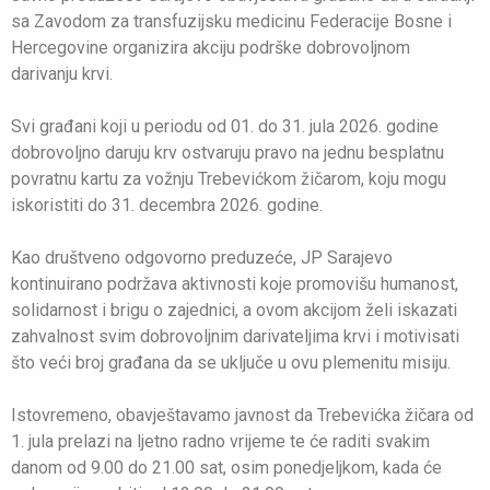
sa Zavodom za transfuzijsku medicinu Federacije Bosne i
Hercegovine organizira akciju podrške dobrovoljnom
darivanju krvi.
Svi građani koji u periodu od 01. do 31. jula 2026. godine
dobrovoljno daruju krv ostvaruju pravo na jednu besplatnu
povratnu kartu za vožnju Trebevićkom žičarom, koju mogu
iskoristiti do 31. decembra 2026. godine.
Kao društveno odgovorno preduzeće, JP Sarajevo
kontinuirano podržava aktivnosti koje promovišu humanost,
solidarnost i brigu o zajednici, a ovom akcijom želi iskazati
zahvalnost svim dobrovoljnim darivateljima krvi i motivisati
što veći broj građana da se uključe u ovu plemenitu misiju.
Istovremeno, obavještavamo javnost da Trebevićka žičara od
1. jula prelazi na ljetno radno vrijeme te će raditi svakim
danom od 9.00 do 21.00 sat, osim ponedjeljkom, kada će