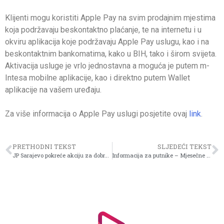
Klijenti mogu koristiti Apple Pay na svim prodajnim mjestima
koja podržavaju beskontaktno plaćanje, te na internetu i u
okviru aplikacija koje podržavaju Apple Pay uslugu, kao i na
beskontaktnim bankomatima, kako u BIH, tako i širom svijeta.
Aktivacija usluge je vrlo jednostavna a moguća je putem m-
Intesa mobilne aplikacije, kao i direktno putem Wallet
aplikacije na vašem uređaju.
Za više informacija o Apple Pay uslugi posjetite ovaj
link
.
PRETHODNI TEKST
SLJEDEĆI TEKST
JP Sarajevo pokreće akciju za dobrovoljne darivatelje krvi i prelazi na ljetno radno vrijeme Trebevićke žičare od 01. jula 2026.
Informacija za putnike – Mjesečne karte za juli 2026. godine