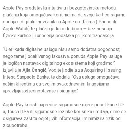
Apple Pay predstavlja intuitivnu i bezgotovinsku metodu
plaćanja koja omogućava korisnicima da svoje kartice sigurno
dodaju u digitalni novčanik na Apple uređajima (iPhone ili
Apple Watch) te plaćaju jednim dodirom — bez nošenja
fizičke kartice ili unošenja podataka prilikom transakcija.
“U eri kada digitalne usluge nisu samo dodatna pogodnost,
nego temelj očekivanog iskustva, ponuda Apple Pay usluge
je logičan nastavak digitalnog ekosistema koji gradimo,”
izjavila je
Ajla Čengić
, Voditelj odjela za Acquiring i Issuing
Intesa Sanpaolo Banke, te dodala: “Ova usluga omogućava
našim klijentima da svojim svakodnevnim finansijama
upravljaju još jednostavnije i sigurnije.”
Apple Pay koristi napredne sigurnosne mjere poput Face ID-
a, Touch ID-a ili sigurnosne lozinke korisnika uređaja, čime se
osigurava zaštita osjetljivih informacija i minimizira rizik od
zloupotrebe.