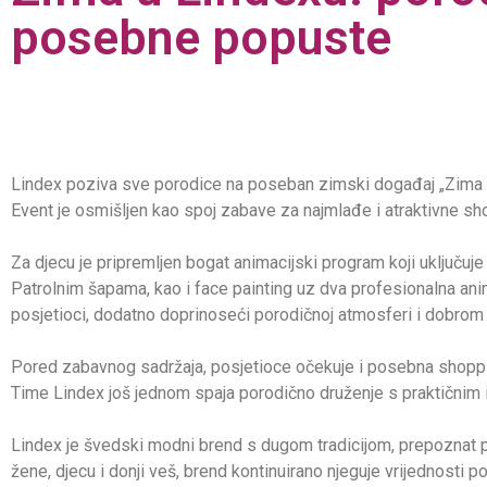
posebne popuste
Lindex poziva sve porodice na poseban zimski događaj „Zima u Li
Event je osmišljen kao spoj zabave za najmlađe i atraktivne sh
Za djecu je pripremljen bogat animacijski program koji uključuj
Patrolnim šapama, kao i face painting uz dva profesionalna ani
posjetioci, dodatno doprinoseći porodičnoj atmosferi i dobrom
Pored zabavnog sadržaja, posjetioce očekuje i posebna shoppin
Time Lindex još jednom spaja porodično druženje s praktičnim 
Lindex je švedski modni brend s dugom tradicijom, prepoznat p
žene, djecu i donji veš, brend kontinuirano njeguje vrijednosti 