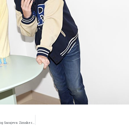
Besplatna škola alpskog i nordijskog skijanja za učenike osnovnih škola iz Novog Sarajeva: Zimske radosti na raspustu