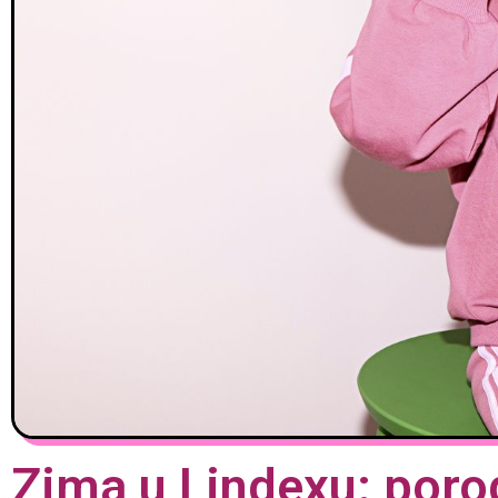
Zima u Lindexu: porod