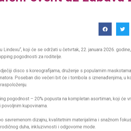
ndexu“, koji će se održati u četvrtak, 22. januara 2026. godine,
opping pogodnosti za roditelje.
e dječiji disco s koreografijama, druženje s popularnim maskotam
matora. Poseban dio večeri bit će i tombola s iznenađenjima, u k
 raspoloženju.
g pogodnost – 20% popusta na kompletan asortiman, koji će vrij
i povoljnim kupovinama.
o savremenom dizajnu, kvalitetnim materijalima i snažnom fokusu
porodičnog duha, inkluzivnosti i odgovorne mode.