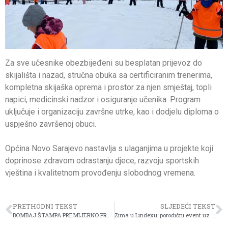
Za sve učesnike obezbijeđeni su besplatan prijevoz do
skijališta i nazad, stručna obuka sa certificiranim trenerima,
kompletna skijaška oprema i prostor za njen smještaj, topli
napici, medicinski nadzor i osiguranje učenika. Program
uključuje i organizaciju završne utrke, kao i dodjelu diploma o
uspješno završenoj obuci.
Općina Novo Sarajevo nastavlja s ulaganjima u projekte koji
doprinose zdravom odrastanju djece, razvoju sportskih
vještina i kvalitetnom provođenju slobodnog vremena.
PRETHODNI TEKST
SLJEDEĆI TEKST
BOMBAJ ŠTAMPA PREMIJERNO PREDSTAVILA NOVU PJESMU I SPOT „BILO JE PRAVO DOBRO“
Zima u Lindexu: porodični event uz zabavu za djecu i posebne popuste