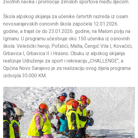
životnih navika i promocije zimskih sportova među djecom.
Škola alpskog skijanja za učenike četvrtih razreda iz osam
novosarajevskih osnovnih škola započela 12.01.2026.
godine, a trajat će do 23.01.2026. godine, na Malom polju na
Igmanu. U programu učestvuje oko 150 učenika iz osnovnih
škola: Velešićki heroji, Pofalići, Malta, Čengić Vila I, Kovačići,
Grbavica I, Grbavica II i Hrasno. Obuku iz alpskog skijanja
realizuje Udruženje za sport i rekreaciju „CHALLENGE“, a
Općina Novo Sarajevo je za realizaciju ovog dijela programa
izdvojila 35.000 KM.