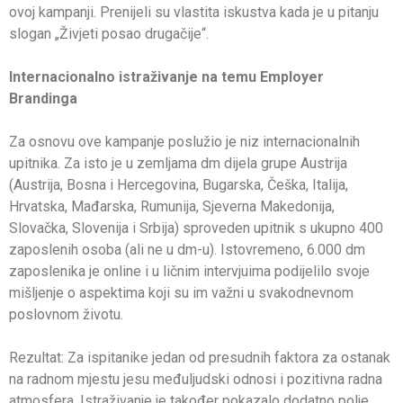
ovoj kampanji. Prenijeli su vlastita iskustva kada je u pitanju
slogan „Živjeti posao drugačije“.
Internacionalno istraživanje na temu Employer
Brandinga
Za osnovu ove kampanje poslužio je niz internacionalnih
upitnika. Za isto je u zemljama dm dijela grupe Austrija
(Austrija, Bosna i Hercegovina, Bugarska, Češka, Italija,
Hrvatska, Mađarska, Rumunija, Sjeverna Makedonija,
Slovačka, Slovenija i Srbija) sproveden upitnik s ukupno 400
zaposlenih osoba (ali ne u dm-u). Istovremeno, 6.000 dm
zaposlenika je online i u ličnim intervjuima podijelilo svoje
mišljenje o aspektima koji su im važni u svakodnevnom
poslovnom životu.
Rezultat: Za ispitanike jedan od presudnih faktora za ostanak
na radnom mjestu jesu međuljudski odnosi i pozitivna radna
atmosfera. Istraživanje je također pokazalo dodatno polje