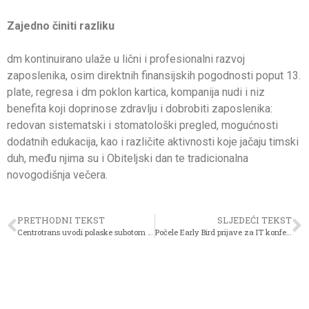
Zajedno činiti razliku
dm kontinuirano ulaže u lični i profesionalni razvoj
zaposlenika, osim direktnih finansijskih pogodnosti poput 13.
plate, regresa i dm poklon kartica, kompanija nudi i niz
benefita koji doprinose zdravlju i dobrobiti zaposlenika:
redovan sistematski i stomatološki pregled, mogućnosti
dodatnih edukacija, kao i različite aktivnosti koje jačaju timski
duh, među njima su i Obiteljski dan te tradicionalna
novogodišnja večera.
PRETHODNI TEKST
SLJEDEĆI TEKST
Centrotrans uvodi polaske subotom na relaciji Sutjeska – Orahov Brijeg
Počele Early Bird prijave za IT konferenciju Vision Days 2026.