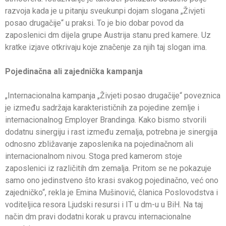
razvoja kada je u pitanju sveukunpi dojam slogana „Živjeti
posao drugačije“ u praksi. To je bio dobar povod da
zaposlenici dm dijela grupe Austrija stanu pred kamere. Uz
kratke izjave otkrivaju koje značenje za njih taj slogan ima.
Pojedinačna ali zajednička kampanja
„Internacionalna kampanja „Živjeti posao drugačije“ poveznica
je između sadržaja karakterističnih za pojedine zemlje i
internacionalnog Employer Brandinga. Kako bismo stvorili
dodatnu sinergiju i rast između zemalja, potrebna je sinergija
odnosno zbližavanje zaposlenika na pojedinačnom ali
internacionalnom nivou. Stoga pred kamerom stoje
zaposlenici iz različitih dm zemalja. Pritom se ne pokazuje
samo ono jedinstveno što krasi svakog pojedinačno, već ono
zajedničko“, rekla je Emina Mušinović, članica Poslovodstva i
voditeljica resora Ljudski resursi i IT u dm-u u BiH. Na taj
način dm pravi dodatni korak u pravcu internacionalne