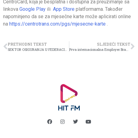
CentroCard, koja je besplatna i dostupna za preuzimanje sa
linkova
Google Play
ili
App Store
platformama. Također
napominjeno da se za mjesečne karte može aplicirati online
na
https://centrotrans.com/pgs/mjesecne-karte
.
PRETHODNI TEKST
SLJEDEĆI TEKST
SEKTOR OSIGURANJA U FEDERACIJI BIH STABILAN, RASTE I SPREMAN NA PROMJENE
Prva internacionalna Employer Branding kampanja u dm-u