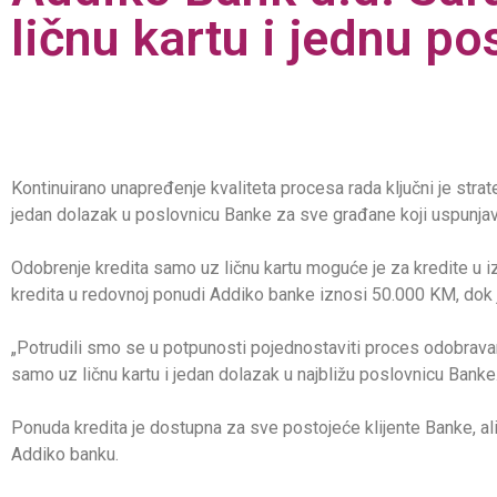
ličnu kartu i jednu po
Kontinuirano unapređenje kvaliteta procesa rada ključni je strat
jedan dolazak u poslovnicu Banke za sve građane koji uspunjava
Odobrenje kredita samo uz ličnu kartu moguće je za kredite 
kredita u redovnoj ponudi Addiko banke iznosi 50.000 KM, dok 
„Potrudili smo se u potpunosti pojednostaviti proces odobravan
samo uz ličnu kartu i jedan dolazak u najbližu poslovnicu Banke.
Ponuda kredita je dostupna za sve postojeće klijente Banke, ali
Addiko banku.