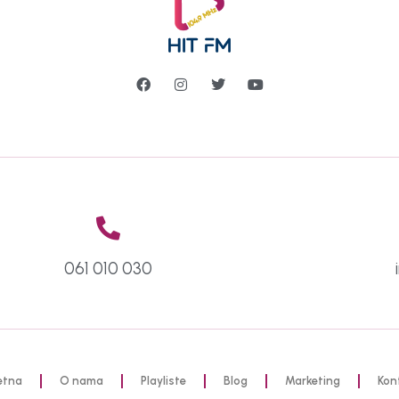
061 010 030
etna
O nama
Playliste
Blog
Marketing
Kon