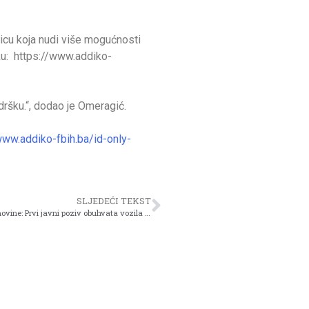
ticu koja nudi više mogućnosti
ku: https://www.addiko-
dršku.“, dodao je Omeragić.
www.addiko-fbih.ba/id-only-
SLJEDEĆI TEKST
BH Telecom pokrenuo platformu za e-aukcije rashodovane imovine: Prvi javni poziv obuhvata vozila za reciklažu, dijelove kao i potpuno operativna vozila