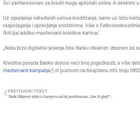
Svi zainteresovani za kredit mogu aplicirati online ili direktno 
Uz ispunjenje određenih uslova kreditiranja, samo uz ličnu kart
raspolaganja i upravljanja sredstvima. Više o funkcionalnosti
fbih.ba/addiko-mastercard-kreditna-kartica/
„Naša brza digitalna rješenja čine Banku idealnim izborom za sv
Kreditna ponuda Banke donosi veći broj pogodnosti, a više detal
mastercard-kampanja/
) ili pozivom na besplatnu info liniju 080
PRETHODNI TEKST
Tarik Filipović stiže u Sarajevo sa hit predstavom „Sex & glad“!