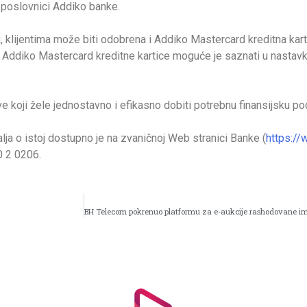
u poslovnici Addiko banke.
u, klijentima može biti odobrena i Addiko Mastercard kreditna kar
ma Addiko Mastercard kreditne kartice moguće je saznati u nastav
e koji žele jednostavno i efikasno dobiti potrebnu finansijsku po
ja o istoj dostupno je na zvaničnoj Web stranici Banke (
https://
0 2 0206.