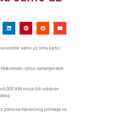
va kredite samo uz ličnu kartu i
. Maksimalni iznos nenamjenskih
t do5.000 KM može biti odobren
odima.
 bez prenosa mjesečnog primanja na