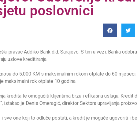
sjetu poslovnici
eški pravac Addiko Bank d.d. Sarajevo. S tim u vezi, Banka odobra
ju uslove kreditiranja.
u iznosu do 5.000 KM s maksimalnim rokom otplate do 60 mjeseci
je maksimalni rok otplate 10 godina.
ja kredita te omogućiti klijentima brzu i efikasnu uslugu. Kredi
“, istakao je Denis Omeragić, direktor Sektora upravljanja proizv
 i sve one koji to odluče postati, a kredit je moguće ugovoriti i