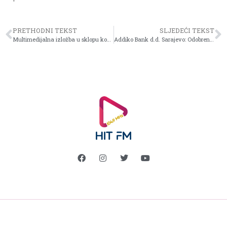
PRETHODNI TEKST
SLJEDEĆI TEKST
Multimedijalna izložba u sklopu koncerta grupe Laibach u Domu mladih
Addiko Bank d.d. Sarajevo: Odobrenje kredita samo uz ličnu kartu i jednu posjetu poslovnici