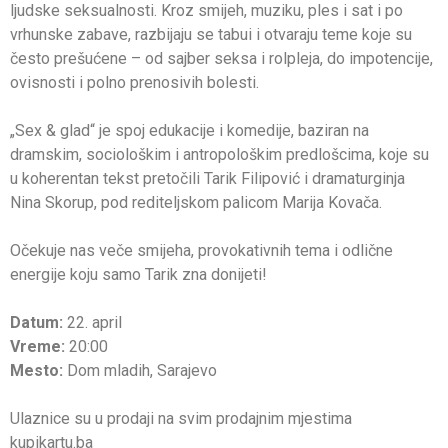
ljudske seksualnosti. Kroz smijeh, muziku, ples i sat i po
vrhunske zabave, razbijaju se tabui i otvaraju teme koje su
često prešućene – od sajber seksa i rolpleja, do impotencije,
ovisnosti i polno prenosivih bolesti.
„Sex & glad“ je spoj edukacije i komedije, baziran na
dramskim, sociološkim i antropološkim predlošcima, koje su
u koherentan tekst pretočili Tarik Filipović i dramaturginja
Nina Skorup, pod rediteljskom palicom Marija Kovača.
Očekuje nas veče smijeha, provokativnih tema i odlične
energije koju samo Tarik zna donijeti!
Datum:
22. april
Vreme:
20:00
Mesto:
Dom mladih, Sarajevo
Ulaznice su u prodaji na svim prodajnim mjestima
kupikartu.ba