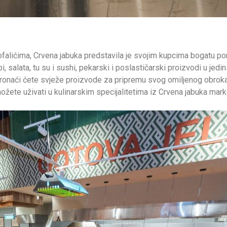
ofalićima, Crvena jabuka predstavila je svojim kupcima bogatu po
bi, salata, tu su i sushi, pekarski i poslastičarski proizvodi u 
 pronaći ćete svježe proizvode za pripremu svog omiljenog obrok
ožete uživati u kulinarskim specijalitetima iz Crvena jabuka mark