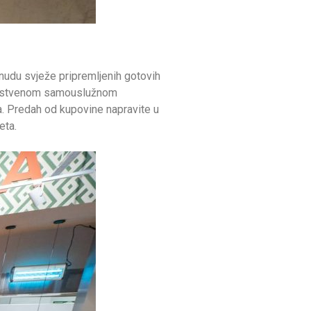
nudu svježe pripremljenih gotovih
jedinstvenom samouslužnom
a. Predah od kupovine napravite u
eta.