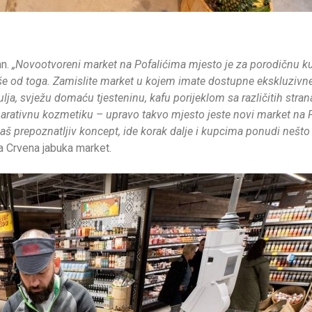
an.
„Novootvoreni market na Pofalićima mjesto je za porodičnu 
še od toga. Zamislite market u kojem imate dostupne ekskluzivne
ulja, svježu domaću tjesteninu, kafu porijeklom sa različitih stran
eparativnu kozmetiku – upravo takvo mjesto jeste novi market na P
naš prepoznatljiv koncept, ide korak dalje i kupcima ponudi nešto
a Crvena jabuka market.