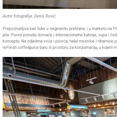
Autor fotografije: Denis Ruvić.
Prepoznatljiva kao lider u segmentu prehrane, i u marketu na P
jela. Pored ponude domaće i internacionalne kuhinje, supa i čor
konceptu. Na odjelima voća i povrća, halal mesnice i ribarnice
reFresh coffe&juice baru ili prostoru za konzumaciju, u kojem m