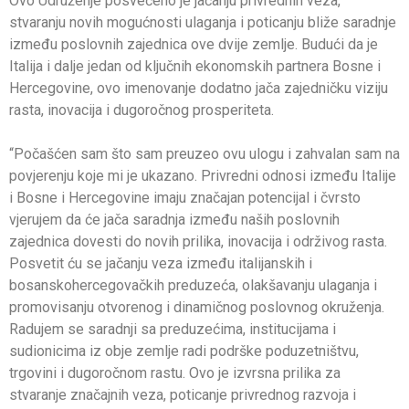
Ovo Udruženje posvećeno je jačanju privrednih veza,
stvaranju novih mogućnosti ulaganja i poticanju bliže saradnje
između poslovnih zajednica ove dvije zemlje. Budući da je
Italija i dalje jedan od ključnih ekonomskih partnera Bosne i
Hercegovine, ovo imenovanje dodatno jača zajedničku viziju
rasta, inovacija i dugoročnog prosperiteta.
“Počašćen sam što sam preuzeo ovu ulogu i zahvalan sam na
povjerenju koje mi je ukazano. Privredni odnosi između Italije
i Bosne i Hercegovine imaju značajan potencijal i čvrsto
vjerujem da će jača saradnja između naših poslovnih
zajednica dovesti do novih prilika, inovacija i održivog rasta.
Posvetit ću se jačanju veza između italijanskih i
bosanskohercegovačkih preduzeća, olakšavanju ulaganja i
promovisanju otvorenog i dinamičnog poslovnog okruženja.
Radujem se saradnji sa preduzećima, institucijama i
sudionicima iz obje zemlje radi podrške poduzetništvu,
trgovini i dugoročnom rastu. Ovo je izvrsna prilika za
stvaranje značajnih veza, poticanje privrednog razvoja i