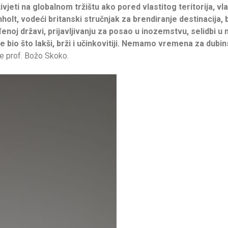
jeti na globalnom tržištu ako pored vlastitog teritorija, vlas
olt, vodeći britanski stručnjak za brendiranje destinacija,
j državi, prijavljivanju za posao u inozemstvu, selidbi u 
 bio što lakši, brži i učinkovitiji. Nemamo vremena za dubin
e prof. Božo Skoko.