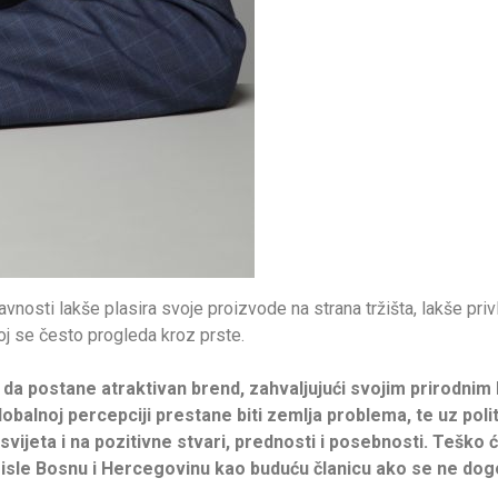
sti lakše plasira svoje proizvode na strana tržišta, lakše privla
 joj se često progleda kroz prste.
a postane atraktivan brend, zahvaljujući svojim prirodnim l
globalnoj percepciji prestane biti zemlja problema, te uz po
vijeta i na pozitivne stvari, prednosti i posebnosti. Teško 
misle Bosnu i Hercegovinu kao buduću članicu ako se ne dog