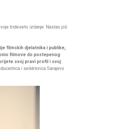
svoje trideseto izdanje. Nastao još
e filmskih djelatnika i publike,
donio filmove do postepenog
rijete svoj pravi profil i svoj
roducentica i selektorica Sarajevo