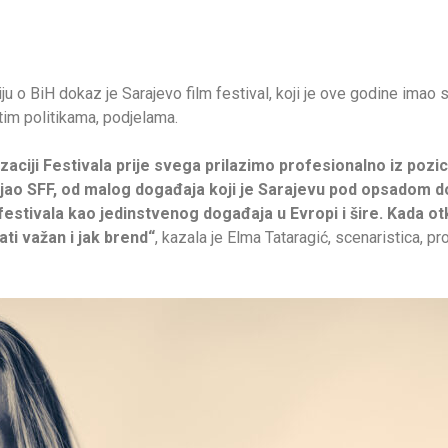
iju o BiH dokaz je Sarajevo film festival, koji je ove godine imao 
tim politikama, podjelama.
zaciji Festivala prije svega prilazimo profesionalno iz pozicij
vijao SFF, od malog događaja koji je Sarajevu pod opsadom 
a festivala kao jedinstvenog događaja u Evropi i šire. Kada otk
ti važan i jak brend“
, kazala je Elma Tataragić, scenaristica, p