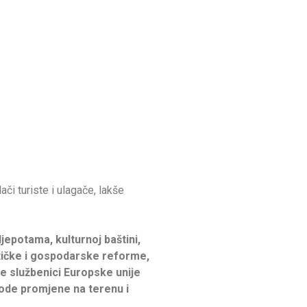
či turiste i ulagače, lakše
jepotama, kulturnoj baštini,
litičke i gospodarske reforme,
će službenici Europske unije
ode promjene na terenu i