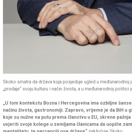
Skoko smatra da država koja posjeduje ugled u međunarodnoj javno
„prodaje“ svoju kulturu i način života, a u međunarodnoj politici
„U tom kontekstu Bosna i Hercegovina ima ozbiljne šanse d
načinu života, gastronomiji. Zapravo, vrijeme je da BiH u 
koje su nužne na putu prema članstvu u EU, skrene pažnja s
uvjeriti svoje kolege u zemljama članicama da uopšte za
mentalitetu, te percepciji ove države“
zaključuje Skoko
.