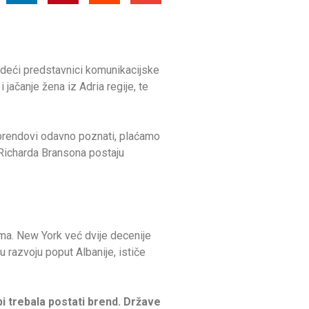
odeći predstavnici komunikacijske
 jačanje žena iz Adria regije, te
 brendovi odavno poznati, plaćamo
i Richarda Bransona postaju
jima. New York već dvije decenije
u razvoju poput Albanije, ističe
bi trebala postati brend. Države