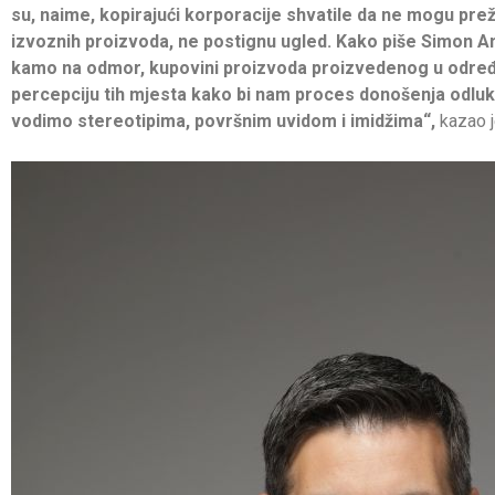
su, naime, kopirajući korporacije shvatile da ne mogu preživ
izvoznih proizvoda, ne postignu ugled. Kako piše Simon Anh
kamo na odmor, kupovini proizvoda proizvedenog u određeno
percepciju tih mjesta kako bi nam proces donošenja odluke
vodimo stereotipima, površnim uvidom i imidžima“,
kazao j