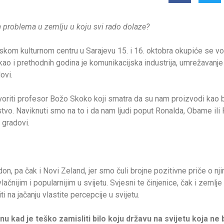
 problema u zemlju u koju svi rado dolaze?
kom kulturnom centru u Sarajevu 15. i 16. oktobra okupiće se v
 kao i prethodnih godina je komunikacijska industrija, umrežavanje i
ovi.
govoriti profesor Božo Skoko koji smatra da su nam proizvodi kao
ljstvo. Naviknuti smo na to i da nam ljudi poput Ronalda, Obame il
 gradovi.
on, pa čak i Novi Zeland, jer smo čuli brojne pozitivne priče o n
čnijim i popularnijim u svijetu. Svjesni te činjenice, čak i zemlje 
na jačanju vlastite percepcije u svijetu.
 kad je teško zamisliti bilo koju državu na svijetu koja ne 