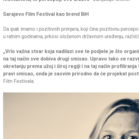
Sarajevo Film Festival kao brend BiH
Da ipak imamo i pozitivnih primjera, koji čine pozitivnu percepc
u ratnim godinama, prkosi složenom državnom uređenju, različi
„Vrlo važna stvar koja nadilazi sve te podjele je što organi
na taj način sve dobiva drugi smisao. Upravo tako se raz
okretanju prema užoj i široj regiji i na taj način profiliranj
pravi smisao, onda je sasvim prirodno da će projekat posta
Film Festivala.