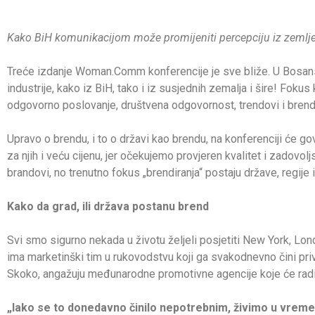
Kako BiH komunikacijom može promijeniti percepciju iz zemlje
Treće izdanje Woman.Comm konferencije je sve bliže. U Bosans
industrije, kako iz BiH, tako i iz susjednih zemalja i šire! Fokus
odgovorno poslovanje, društvena odgovornost, trendovi i brend
Upravo o brendu, i to o državi kao brendu, na konferenciji će 
za njih i veću cijenu, jer očekujemo provjeren kvalitet i zadovo
brandovi, no trenutno fokus „brendiranja“ postaju države, regije i
Kako da grad, ili država postanu brend
Svi smo sigurno nekada u životu željeli posjetiti New York, Lond
ima marketinški tim u rukovodstvu koji ga svakodnevno čini privla
Skoko, angažuju međunarodne promotivne agencije koje će raditi 
„Iako se to donedavno činilo nepotrebnim, živimo u vremenu