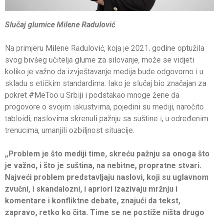
Slučaj glumice Milene Radulović
Na primjeru Milene Radulović, koja je 2021. godine optužila
svog bivšeg učitelja glume za silovanje, može se vidjeti
koliko je važno da izvještavanje medija bude odgovorno i u
skladu s etičkim standardima. Iako je slučaj bio značajan za
pokret #MeToo u Srbiji i podstakao mnoge žene da
progovore o svojim iskustvima, pojedini su mediji, naročito
tabloidi, naslovima skrenuli pažnju sa suštine i, u određenim
trenucima, umanjili ozbiljnost situacije.
„Problem je što mediji time, skreću pažnju sa onoga što
je važno, i što je suština, na nebitne, propratne stvari.
Najveći problem predstavljaju naslovi, koji su uglavnom
zvučni, i skandalozni, i apriori izazivaju mržnju i
komentare i konfliktne debate, znajući da tekst,
zapravo, retko ko čita. Time se ne postiže ništa drugo