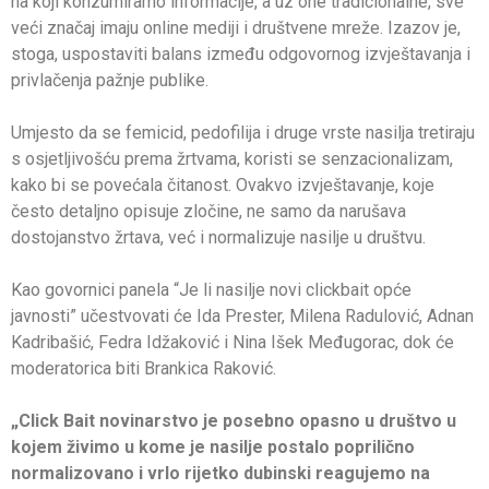
na koji konzumiramo informacije, a uz one tradicionalne, sve
veći značaj imaju online mediji i društvene mreže. Izazov je,
stoga, uspostaviti balans između odgovornog izvještavanja i
privlačenja pažnje publike.
Umjesto da se femicid, pedofilija i druge vrste nasilja tretiraju
s osjetljivošću prema žrtvama, koristi se senzacionalizam,
kako bi se povećala čitanost. Ovakvo izvještavanje, koje
često detaljno opisuje zločine, ne samo da narušava
dostojanstvo žrtava, već i normalizuje nasilje u društvu.
Kao govornici panela “Je li nasilje novi clickbait opće
javnosti” učestvovati će Ida Prester, Milena Radulović, Adnan
Kadribašić, Fedra Idžaković i Nina Išek Međugorac, dok će
moderatorica biti Brankica Raković.
„Click Bait novinarstvo je posebno opasno u društvo u
kojem živimo u kome je nasilje postalo poprilično
normalizovano i vrlo rijetko dubinski reagujemo na