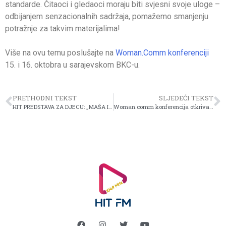
standarde. Čitaoci i gledaoci moraju biti svjesni svoje uloge –
odbijanjem senzacionalnih sadržaja, pomažemo smanjenju
potražnje za takvim materijalima!
Više na ovu temu poslušajte na
Woman.Comm konferenciji
15. i 16. oktobra u sarajevskom BKC-u.
PRETHODNI TEKST
SLJEDEĆI TEKST
HIT PREDSTAVA ZA DJECU: „MAŠA I MEDO“ U DOMU MLADIH!
Woman.comm konferencija otkriva kako brendirati državu