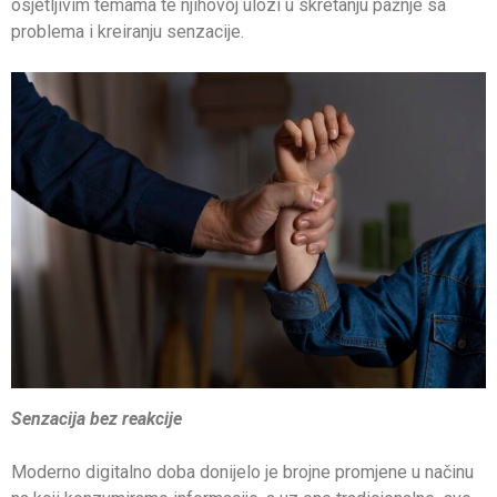
osjetljivim temama te njihovoj ulozi u skretanju pažnje sa
problema i kreiranju senzacije.
Senzacija bez reakcije
Moderno digitalno doba donijelo je brojne promjene u načinu