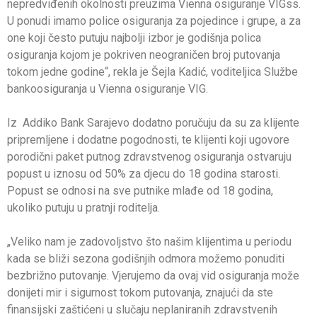
nepredviđenih okolnosti preuzima Vienna osiguranje VIGss.
U ponudi imamo police osiguranja za pojedince i grupe, a za
one koji često putuju najbolji izbor je godišnja polica
osiguranja kojom je pokriven neograničen broj putovanja
tokom jedne godine“, rekla je Šejla Kadić, voditeljica Službe
bankoosiguranja u Vienna osiguranje VIG.
Iz Addiko Bank Sarajevo dodatno poručuju da su za klijente
pripremljene i dodatne pogodnosti, te klijenti koji ugovore
porodični paket putnog zdravstvenog osiguranja ostvaruju
popust u iznosu od 50% za djecu do 18 godina starosti.
Popust se odnosi na sve putnike mlađe od 18 godina,
ukoliko putuju u pratnji roditelja.
„Veliko nam je zadovoljstvo što našim klijentima u periodu
kada se bliži sezona godišnjih odmora možemo ponuditi
bezbrižno putovanje. Vjerujemo da ovaj vid osiguranja može
donijeti mir i sigurnost tokom putovanja, znajući da ste
finansijski zaštićeni u slučaju neplaniranih zdravstvenih