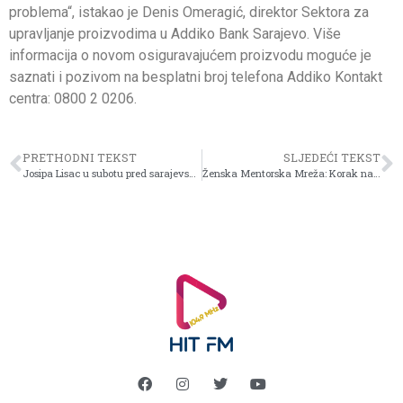
problema“, istakao je Denis Omeragić, direktor Sektora za
upravljanje proizvodima u Addiko Bank Sarajevo. Više
informacija o novom osiguravajućem proizvodu moguće je
saznati i pozivom na besplatni broj telefona Addiko Kontakt
centra: 0800 2 0206.
PRETHODNI TEKST
SLJEDEĆI TEKST
Josipa Lisac u subotu pred sarajevskom publikom
Ženska Mentorska Mreža: Korak naprijed ka jačanju uloge žena u poslovnom sektoru