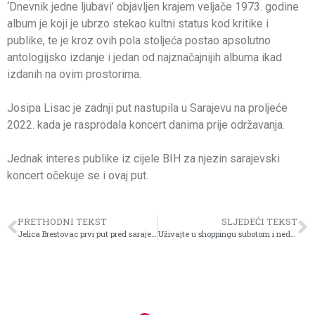
‘Dnevnik jedne ljubavi’ objavljen krajem veljače 1973. godine
album je koji je ubrzo stekao kultni status kod kritike i
publike, te je kroz ovih pola stoljeća postao apsolutno
antologijsko izdanje i jedan od najznačajnijih albuma ikad
izdanih na ovim prostorima.
Josipa Lisac je zadnji put nastupila u Sarajevu na proljeće
2022. kada je rasprodala koncert danima prije održavanja.
Jednak interes publike iz cijele BIH za njezin sarajevski
koncert očekuje se i ovaj put.
PRETHODNI TEKST
SLJEDEĆI TEKST
Jelica Brestovac prvi put pred sarajevskom publikom s novom predstavom „Ne mogu danas, danas imam ženske probleme“
Uživajte u shoppingu subotom i nedjeljom uz Mastercard® karticu Intesa Sanpaolo Banke