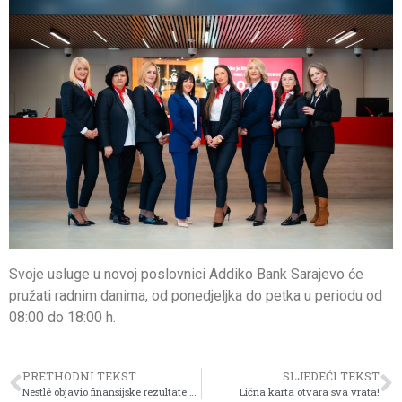
Svoje usluge u novoj poslovnici Addiko Bank Sarajevo će
pružati radnim danima, od ponedjeljka do petka u periodu od
08:00 do 18:00 h.
PRETHODNI TEKST
SLJEDEĆI TEKST
Nestlé objavio finansijske rezultate za 2023. godinu
Lična karta otvara sva vrata!