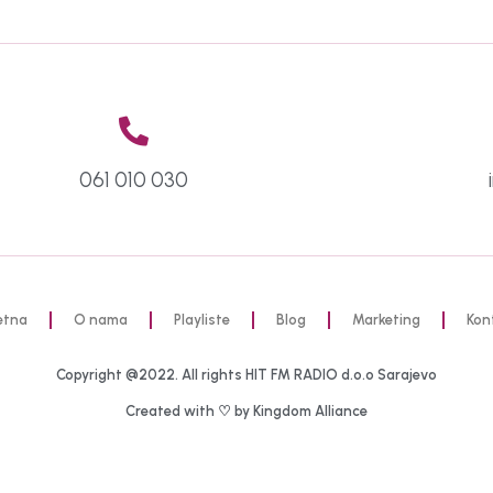
061 010 030
etna
O nama
Playliste
Blog
Marketing
Kon
Copyright @2022. All rights HIT FM RADIO d.o.o Sarajevo
Created with ♡ by Kingdom Alliance