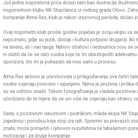
Još jedna inspirativna priča dolazi nam kao ilustracija društv
nogometnom klubu NK Stupčanica iz rodnog grada Olovo. Zahval
kompanije Alma Ras, klub je nakon izazovnog perioda, došao zasl
Ovaj nogometni klub prošle godine pojačao je svoju ekipu sa seda
nepoznato, gdje su jezik, običaji i kultura potpuno drugačiji. A
na terenu, ali i van njega. Njihovi strahovi i nedoumice nisu se
ni slutili da će se naći osoba koja će im obezbijediti adekvatnu 
sponzora, što im je pokazalo da nisu sami u procesu.
Alma Ras aktivno je učestvovala u prilagođavanju ova četiri tale
osobe osjećaju ponosno i ispunjeno. Njima je pružena i prilika 
su se odlično snašli. Tokom fotografisanja je vladala pozitivna
učvršćeno do te mjere da se oni više ne osjećaju kao stranci, 
Sada, s pozitivnim iskustvom i podrškom, mlada ekipa NK Stupča
zajednicu i porodicu koja stoji iza njih. Spremni su prevazići sve
znate, može primjetiti i njihovim rezultatima na tabelarnom poret
motivacija i za druge kompanije.