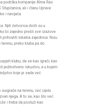
juća podrška kompanije Alma Ras
tupčanica, ali i članu Uprave
e i navijača.
. Njih četvorica došli su u
kako bi zajedno prešli sve izazove
 prihvatiti lokalna zajednica. Nisu
a terenu, preko kluba pa do
uspjeh klubu, da se kao igrači, kao
li jedinstveno iskustvo, a u kojem
teljstvo koje je sada već
suigrače na terenu, već cijelu
izvan njega. A to se, kao što već
može i treba da posluži kao