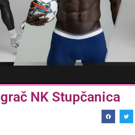
igrač NK Stupčanica