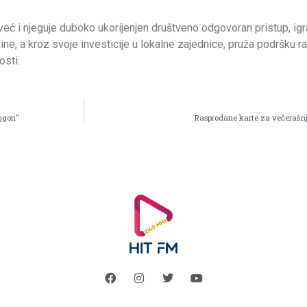
ć i njeguje duboko ukorijenjen društveno odgovoran pristup, igra
e, a kroz svoje investicije u lokalne zajednice, pruža podršku r
osti.
jgori“
Rasprodane karte za večerašnj