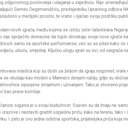
enog odgovornog poslovanja i ulaganja u zajednicu. Nije iznenađu
jujući Semiru Degirmendžiću, predsjedniku Upravnog odbora NK S
uženo u medijski prostor, te vratio i ojačao svoju podršku publik
m novih igrača, među kojima se ističu četiri talentirana Nigerijca
li to nije spriječilo domaćine da toplo dočekaju svoje nove igrače 
 odnosili samo na sportske performanse, već su se pitali kako će ih
odjeću, obuću, smještaj. Ključnu ulogu igrali su svi, od saigrača n
ntovana mladića koji su došli sa željom da igraju nogomet, vrate 
da se okušaju kao modeli u Manners donjem rublju, gdje su doživje
 atmosfera ispunjena smijehom i uživanjem. Tako je stvoreno prija
već kao prave komšije.
nice sigurna je u svoju budućnost. Svjesni su da imaju ne samo 
 izazove i nastaviti graditi uspješnu priču, kako na terenu, tako i 
ku. I zato je ovo jedna odlična sportska, prijateljska priča koja 