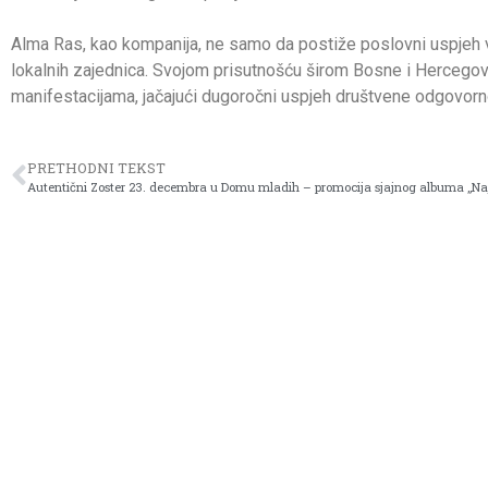
Alma Ras, kao kompanija, ne samo da postiže poslovni uspjeh ve
lokalnih zajednica. Svojom prisutnošću širom Bosne i Hercegovin
manifestacijama, jačajući dugoročni uspjeh društvene odgovorn
PRETHODNI TEKST
Autentični Zoster 23. decembra u Domu mladih – promocija sjajnog albuma „Na