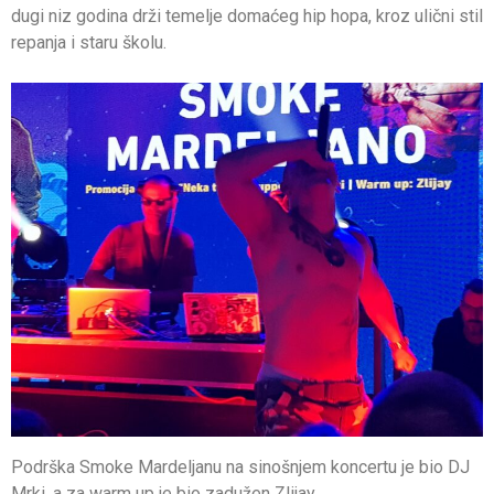
dugi niz godina drži temelje domaćeg hip hopa, kroz ulični stil
repanja i staru školu.
Podrška Smoke Mardeljanu na sinošnjem koncertu je bio DJ
Mrki, a za warm up je bio zadužen Zlijay.