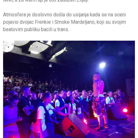
Atmosfera je doslovno došla do usijanja kada se na sceni
pojavio dvojac Frenkie i Smoke Mardeljano, koji su svojim
beatovim publiku bacili u trans.