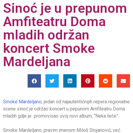
Sinoć je u prepunom
Amfiteatru Doma
mladih održan
koncert Smoke
Mardeljana
Smoke Mardeljano
, jedan od najautentičnijih repera regionalne
scene sinoć je održao koncert u pepunom Amfiteatru Doma
mladih gdje je promovisao svoj novi album, “Neka teče”.
Smoke Mardeljano, pravim imenom Miloš Stojanović, već