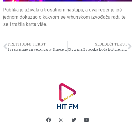
Publika je uživala u trosatnom nastupu, a ovaj reper je još
jednom dokazao o kakvom se vrhunskom izvođaču radi, te
se i tražila karta više.
PRETHODNI TEKST
SLJEDEĆI TEKST
Sve spremno za veliki party Smoke Mardeljana u Amfiteatru Doma Mladih 08. augusta, ostao još mali broj karata
Otvorena Evropska kuća kulture i nacionalnih manjina u Sarajevu