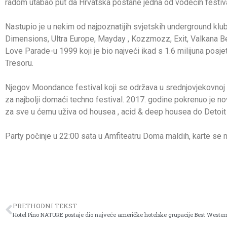
radom utabao put da Hrvatska postane jedna od vodećih festiva
Nastupio je u nekim od najpoznatijih svjetskih underground klub
Dimensions, Ultra Europe, Mayday , Kozzmozz, Exit, Valkana Be
Love Parade-u 1999 koji je bio najveći ikad s 1.6 milijuna posj
Tresoru.
Njegov Moondance festival koji se održava u srednjovjekovnoj tr
za najbolji domaći techno festival. 2017. godine pokrenuo je nov
za sve u ćemu uživa od housea , acid & deep housea do Detoit
Party počinje u 22:00 sata u Amfiteatru Doma maldih, karte se m
PRETHODNI TEKST
Hotel Pino NATURE postaje dio najveće američke hotelske grupacije Best Wester