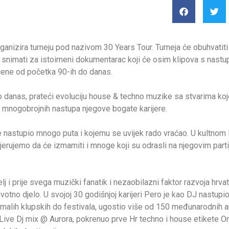
nizira turneju pod nazivom 30 Years Tour. Turneja će obuhvatiti 
 se snimati za istoimeni dokumentarac koji će osim klipova s nastup
scene od početka 90-ih do danas.
 danas, prateći evoluciju house & techno muzike sa stvarima koje 
s mnogobrojnih nastupa njegove bogate karijere.
 je nastupio mnogo puta i kojemu se uvijek rado vraćao. U kultn
 vjerujemo da će izmamiti i mnoge koji su odrasli na njegovim part
telj i prije svega muzički fanatik i nezaobilazni faktor razvoja hr
tno djelo. U svojoj 30 godišnjoj karijeri Pero je kao DJ nastupi
alih klupskih do festivala, ugostio više od 150 međunarodnih art
ix Live Dj mix @ Aurora, pokrenuo prve Hr techno i house etikete O