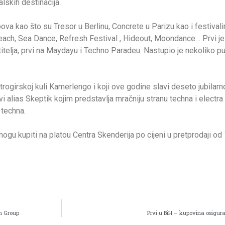
lskih destinacija.
ova kao što su Tresor u Berlinu, Concrete u Parizu kao i festival
ach, Sea Dance, Refresh Festival , Hideout, Moondance… Prvi je 
etitelja, prvi na Maydayu i Techno Paradeu. Nastupio je nekoliko 
ogirskoj kuli Kamerlengo i koji ove godine slavi deseto jubilarno
i alias Skeptik kojim predstavlja mračniju stranu techna i electra
 techna.
ogu kupiti na platou Centra Skenderija po cijeni u pretprodaji od
n Group
Prvi u BiH – kupovina osigur