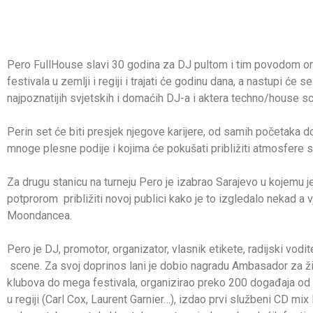
Pero FullHouse slavi 30 godina za DJ pultom i tim povodom orga
festivala u zemlji i regiji i trajati će godinu dana, a nastupi će
najpoznatijih svjetskih i domaćih DJ-a i aktera techno/house 
Perin set će biti presjek njegove karijere, od samih početaka do
mnoge plesne podije i kojima će pokušati približiti atmosfere 
Za drugu stanicu na turneju Pero je izabrao Sarajevo u kojemu
potprorom približiti novoj publici kako je to izgledalo nekad a
Moondancea.
Pero je DJ, promotor, organizator, vlasnik etikete, radijski vodi
scene. Za svoj doprinos lani je dobio nagradu Ambasador za živo
klubova do mega festivala, organizirao preko 200 događaja od m
u regiji (Carl Cox, Laurent Garnier…), izdao prvi službeni CD m