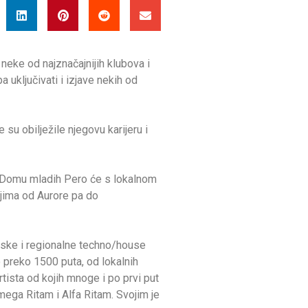
neke od najznačajnijih klubova i
a uključivati i izjave nekih od
su obilježile njegovu karijeru i
om Domu mladih Pero će s lokalnom
ijima od Aurore pa do
vatske i regionalne techno/house
o preko 1500 puta, od lokalnih
ista od kojih mnoge i po prvi put
mega Ritam i Alfa Ritam. Svojim je