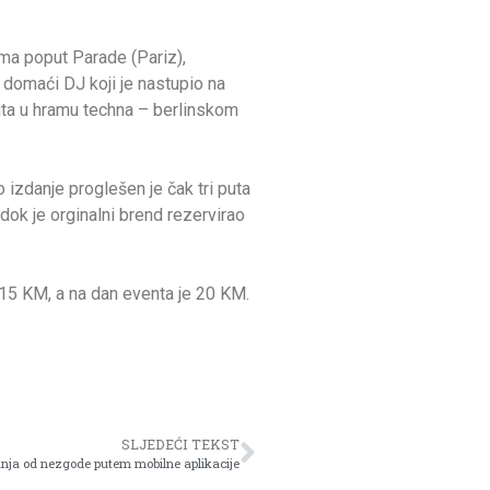
ima poput Parade (Pariz),
domaći DJ koji je nastupio na
puta u hramu techna – berlinskom
 izdanje proglešen je čak tri puta
 dok je orginalni brend rezervirao
 15 KM, a na dan eventa je 20 KM.
SLJEDEĆI TEKST
anja od nezgode putem mobilne aplikacije