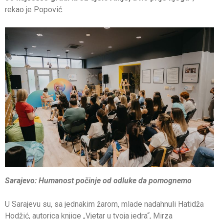
rekao je Popović.
Sarajevo: Humanost počinje od odluke da pomognemo
U Sarajevu su, sa jednakim žarom, mlade nadahnuli Hatidža
Hodžić, autorica knjige „Vjetar u tvoja jedra“, Mirza