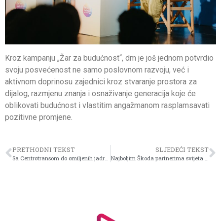
Kroz kampanju „Žar za budućnost“, dm je još jednom potvrdio
svoju posvećenost ne samo poslovnom razvoju, već i
aktivnom doprinosu zajednici kroz stvaranje prostora za
dijalog, razmjenu znanja i osnaživanje generacija koje će
oblikovati budućnost i vlastitim angažmanom rasplamsavati
pozitivne promjene.
PRETHODNI TEKST
SLJEDEĆI TEKST
Sa Centrotransom do omiljenih jadranskih destinacija
Najboljim Škoda partnerima svijeta uručena priznanja „Škoda Best Dealer 2025“