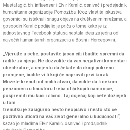
Mustafagić, bh. influenser i Elvir Karalić, osnivač i predsjednik
humanitarne organizacije Pomozi.ba. Kroz vlastita iskustva,
govornici su istaknuli snagu objava na društvenim mrežama, a
gospodin Karalić podijelio je priču o tome kako je iz
jednostavnog Facebook statusa nastala ideja za jednu od
najvećih humanitarnih organizacija u Bosni i Hercegovini.
„Vjerujte u sebe, postavite jasan cilj i budite spremni da
radite za njega. Ne dozvolite da vas negativni komentari
obeshrabre, a umjesto da čekate da drugi pokrenu
promjene, budite vi ti koji će napraviti prvi korak.
Možete krenuti od malih stvari, da vidite da li nekom
penzioneru u haustoru treba otići kupiti namirnice,
pospremiti mu kući i slično. Taj osjećaj koji ćete doživjeti
u tom
trenutku je zasigurno nešto neopisivo i nešto što će
pozitivno uticati na vaš život generalno u budućnosti“
,
kazao je mladima Elvir Karalić, osnivač i predsjednik