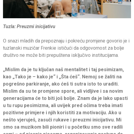
Tuzla: Preuzmi inicijativu
O snazi mladih da prepoznaju i pokreću promjene govorio je i
tuzlanski muzičar Frenkie ističući da odgovornost za bolje
društvo ne može biti prepuštena isključivo institucijama.
„Mislim da je tu ključan naš mentalitet i taj pesimizam,
kao „Tako je – kako je“ i „Šta ćeš“. Nemoj se žaliti na
pogrešno parkiranje, ako ćeš ti sutra isto to uraditi.
Mislim da su te promjene spore, ali vidljive i sa novim
generacijama će to biti još bolje. Znam da je lako upasti
u tu rupu pesimizma, ali uvijek pred očima treba imati
pozitivne primjere i njih koristiti za motivaciju. Ako u
nešto vjeruješ, zasuči rukave i preuzmi inicijativu. Mi
smo sa muzikom bili pioniri i u početku smo sve radili