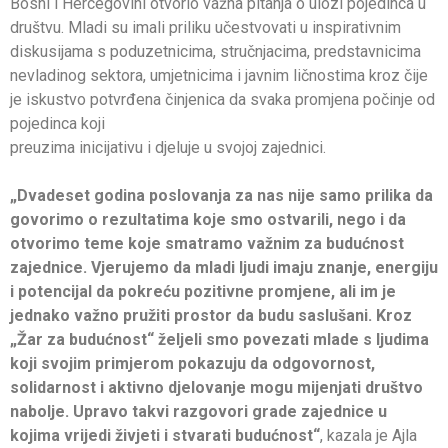
Bosni i Hercegovini otvorio važna pitanja o ulozi pojedinca u
društvu. Mladi su imali priliku učestvovati u inspirativnim
diskusijama s poduzetnicima, stručnjacima, predstavnicima
nevladinog sektora, umjetnicima i javnim ličnostima kroz čije
je iskustvo potvrđena činjenica da svaka promjena počinje od
pojedinca koji
preuzima inicijativu i djeluje u svojoj zajednici.
„Dvadeset godina poslovanja za nas nije samo prilika da
govorimo o rezultatima koje smo ostvarili, nego i da
otvorimo teme koje smatramo važnim za budućnost
zajednice. Vjerujemo da mladi ljudi imaju znanje, energiju
i potencijal da pokreću pozitivne promjene, ali im je
jednako važno pružiti prostor da budu saslušani. Kroz
„Žar za budućnost“ željeli smo povezati mlade s ljudima
koji svojim primjerom pokazuju da odgovornost,
solidarnost i aktivno djelovanje mogu mijenjati društvo
nabolje. Upravo takvi razgovori grade zajednice u
kojima vrijedi živjeti i stvarati budućnost“
, kazala je Ajla