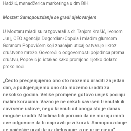
Hadžić, menadžerica marketinga u dm BiH.
Mostar: Samopouzdanje se gradi djelovanjem
U Mostaru mladi su razgovarali s dr. Tanjom Krešić, Ivonom
Jurij, CEO agencije Degordian/Copula i mladim glumcem
Goranom Popovićem koji značajan uticaj ostvaruje i kroz
društvene mreže. Govoreći o odgovornosti pojedinca prema
društvu, Popović je istakao kako promjene rijetko dolaze
preko noći.
„Često precjenjujemo ono što možemo uraditi za jedan
dan, a podcjenjujemo ono što možemo uraditi za
nekoliko godina. Velike promjene gotovo uvijek počinju
malim koracima. Važno je ne čekati savršen trenutak ili
savršene uslove, nego krenuti od onoga što je danas
moguće uraditi. Mladima bih poručio da ne moraju imati
sve odgovore da bi napravili prvi korak. Samopouzdanje
se najčešće gradi kroz djelovanje, a ne prije njega“
,