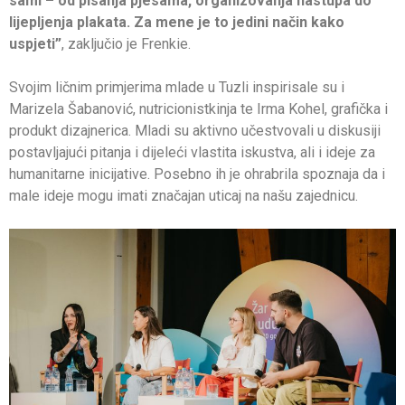
sami – od pisanja pjesama, organizovanja nastupa do
lijepljenja plakata. Za mene je to jedini način kako
uspjeti”
, zaključio je Frenkie.
Svojim ličnim primjerima mlade u Tuzli inspirisale su i
Marizela Šabanović, nutricionistkinja te Irma Kohel, grafička i
produkt dizajnerica. Mladi su aktivno učestvovali u diskusiji
postavljajući pitanja i dijeleći vlastita iskustva, ali i ideje za
humanitarne inicijative. Posebno ih je ohrabrila spoznaja da i
male ideje mogu imati značajan uticaj na našu zajednicu.