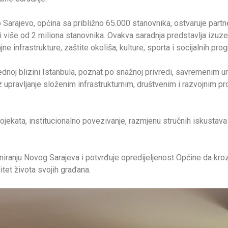
arajevo, općina sa približno 65.000 stanovnika, ostvaruje partn
oji više od 2 miliona stanovnika. Ovakva saradnja predstavlja izuze
e infrastrukture, zaštite okoliša, kulture, sporta i socijalnih pro
ednoj blizini Istanbula, poznat po snažnoj privredi, savremenim ur
oz upravljanje složenim infrastrukturnim, društvenim i razvojnim 
ojekata, institucionalno povezivanje, razmjenu stručnih iskustava
ranju Novog Sarajeva i potvrđuje opredijeljenost Općine da kro
itet života svojih građana.