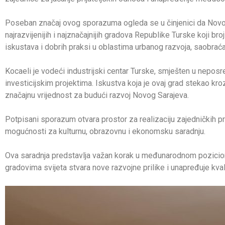
Poseban značaj ovog sporazuma ogleda se u činjenici da Novo S
najrazvijenijih i najznačajnijih gradova Republike Turske koji br
iskustava i dobrih praksi u oblastima urbanog razvoja, saobraćajn
Kocaeli je vodeći industrijski centar Turske, smješten u neposr
investicijskim projektima. Iskustva koja je ovaj grad stekao kr
značajnu vrijednost za budući razvoj Novog Sarajeva.
Potpisani sporazum otvara prostor za realizaciju zajedničkih pr
mogućnosti za kulturnu, obrazovnu i ekonomsku saradnju.
Ova saradnja predstavlja važan korak u međunarodnom pozicioni
gradovima svijeta stvara nove razvojne prilike i unapređuje kval