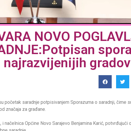
VARA NOVO POGLAVL
NJE:Potpisan spora
najrazvijenijih grado
su početak saradnje potpisivanjem Sporazuma o saradnji, čime su 
 od značaja za građane.
, i načelnica Općine Novo Sarajevo Benjamina Karić, potvrđujući o
obne saradnje.