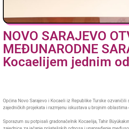
NOVO SARAJEVO OT
MEĐUNARODNE SARAD
Kocaelijem jednim od 
Općina Novo Sarajevo i Kocaeli iz Republike Turske ozvaničili 
zajedničkih projekata i razmjenu iskustava u brojnim oblastima
Sporazum su potpisali gradonačelnik Kocaelija, Tahir Büyükakın
zajednice za jačanje prijateljskih odnosa i unapređenje međus