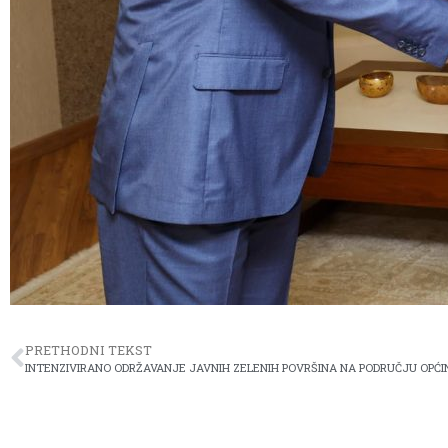
PRETHODNI TEKST
INTENZIVIRANO ODRŽAVANJE JAVNIH ZELENIH POVRŠINA NA PODRUČJU OPĆ