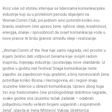
Kroz više od stotinu intervjua sa lidericama komunikacijske
industrije koji su u proteklom periodu objavljeni na
Woman.Comm Club, još jednom smo potvrdili koliko ovu
branšu snažnom čine upravo žene: njihove ideje, kreativnost,
energija, znanje i sposobnost da svijet komunikacija vode u
nove pravce te brišu granice između ideje i realizacije.
„Woman.Comm of the Year nije samo nagrada, već prostor u
kojem želimo dati vidljivost ženama koje svojim radom
inspirišu, mijenjaju industriju i postavljaju nove standarde. Iz
godine u godinu naš festival Snaga komunikacije raste
zajedno sa zajednicom koju gradimo, a broj nominovanih žena
potvrđuje koliko Bosna i Hercegovina, ali i region imaju
izuzetne liderice u oblasti komunikacija. Upravo zbog toga
žiri, koji tradicionalno čine prošlogodišnje dobitnice nagrade,
svake godine ima izuzetno težak zadatak – odabrati
pobjednicu među velikim brojem uspješnih i inspirativnih
žena“, izjavila je Irena Miličević Vukoja, direktorica