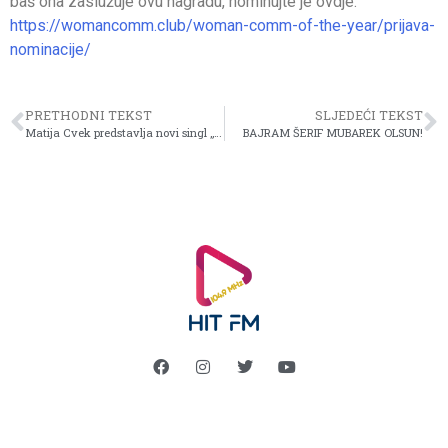
baš ona zaslužuje ovu nagradu, nominujte je ovdje:
https://womancomm.club/woman-comm-of-the-year/prijava-
nominacije/
PRETHODNI TEKST
SLJEDEĆI TEKST
Matija Cvek predstavlja novi singl „Nisam taj”
BAJRAM ŠERIF MUBAREK OLSUN!