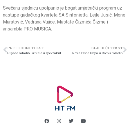
Svečanu sjednicu upotpunio je bogat umjetnički program uz
nastupe gudačkog kvarteta SA Sinfonietta, Lejle Jusić, Mone
Muratović, Vedrana Vujice, Mustafe Čizmića Čizme i
ansambla PRO MUSICA.
PRETHODNI TEKST
SLJEDEĆI TEKST
Hiljade mladih uživale u spektakularnoj večeri na Vilsonovom šetalištu!
Nova Disco Gripa u Domu mladih