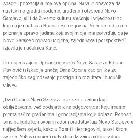
snage i potencijala ima ova općina. Naša je obaveza da
nastavimo graditi moderno, uređeno i otvoreno Novo
Sarajevo, ali i da čuvamo kulturu sjećanja i vrijednosti na
kojima je nastajala Bosna i Hercegovina. Večeras odajemo
priznanje upravo ljudima koji svojim djelima potvrđuju da je
Novo Sarajevo mjesto uspjeha, zajedništva i perspektive“,
izjavila je načelnica Karić.
Predsjedavajući Općinskog vijeća Novo Sarajevo Edison
Pavlović istakao je značaj Dana Općine kao prilike za
zajedničko sagledavanje postignutih rezultata i budućih
ciljeva.
„Dan Općine Novo Sarajevo nije samo datum koji
obilježavamo, već podsjetnik na odgovornost koju imamo
prema našim građanima i generacijama koje dolaze. Ponosni
smo na ljude koji svojim radom predstavljaju Novo Sarajevo u
najljepšem svjetlu, kako u Bosni i Hercegovini, tako i širom
svijeta. Njihovi uspjesi potvrđuju da zajedničkim radom