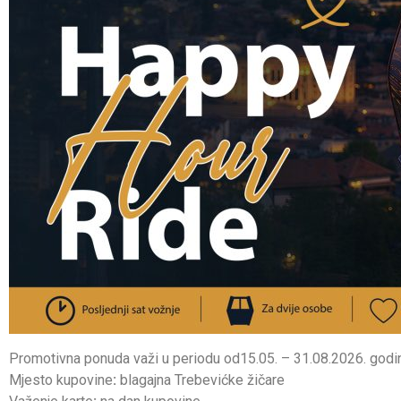
Promotivna ponuda važi u periodu od15.05. – 31.08.2026. godi
Mjesto kupovine
:
blagajna Trebevićke žičare