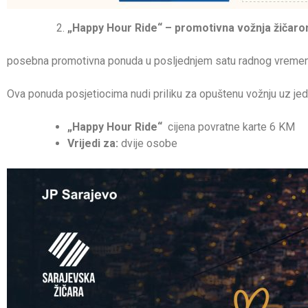
„Happy Hour Ride“ – promotivna vožnja žičaro
posebna promotivna ponuda u posljednjem satu radnog vremena ž
Ova ponuda posjetiocima nudi priliku za opuštenu vožnju uz je
„Happy Hour Ride“
cijena povratne karte 6 KM
Vrijedi za:
dvije osobe