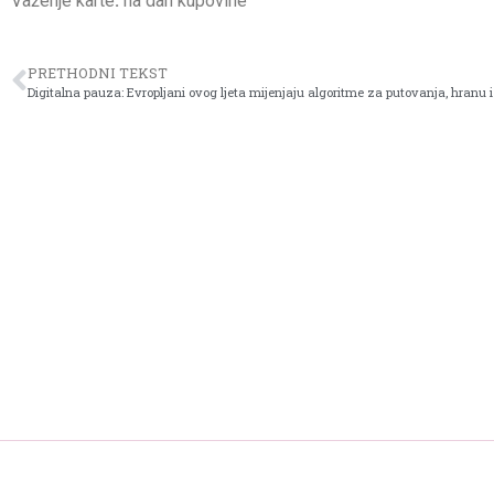
Važenje karte
:
na dan kupovine
PRETHODNI TEKST
Digitalna pauza: Evropljani ovog ljeta mijenjaju algoritme za putovanja, hranu i