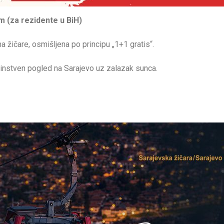
m (za rezidente u BiH)
ičare, osmišljena po principu „1+1 gratis“.
dinstven pogled na Sarajevo uz zalazak sunca.