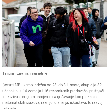
Trijumf znanja i saradnje
Četvrti MBL kamp, održan od 23. do 31. marta, okupio je 39
učesnika iz 16 zemalja i 16 renomiranih predavača, pružajući
intenzivan program usmjeren na rješavanje kompleksnih
matematičkih izazova, razmjenu znanja, iskustava, te razvoj
talenata.