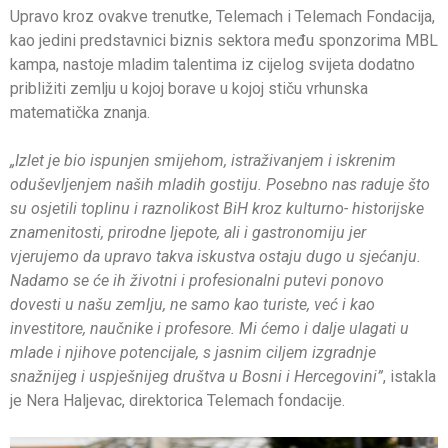
Upravo kroz ovakve trenutke, Telemach i Telemach Fondacija,
kao jedini predstavnici biznis sektora među sponzorima MBL
kampa, nastoje mladim talentima iz cijelog svijeta dodatno
približiti zemlju u kojoj borave u kojoj stiču vrhunska
matematička znanja.
„Izlet je bio ispunjen smijehom, istraživanjem i iskrenim
oduševljenjem naših mladih gostiju. Posebno nas raduje što
su osjetili toplinu i raznolikost BiH kroz kulturno- historijske
znamenitosti, prirodne ljepote, ali i gastronomiju jer
vjerujemo da upravo takva iskustva ostaju dugo u sjećanju.
Nadamo se će ih životni i profesionalni putevi ponovo
dovesti u našu zemlju, ne samo kao turiste, već i kao
investitore, naučnike i profesore. Mi ćemo i dalje ulagati u
mlade i njihove potencijale, s jasnim ciljem izgradnje
snažnijeg i uspješnijeg društva u Bosni i Hercegovini”
, istakla
je Nera Haljevac, direktorica Telemach fondacije.