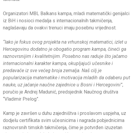
Organizatori MBL Balkans kampa, mladi matematički genijalci
iz BiH i nosioci medalja s internacionalnih takmičenja,
naglašavaju da ovakvi trenuci imaju posebnu vrijednost.
“Iako je fokus ovog projekta na vrhunskoj matematici, izlet u
Hercegovinu dodatno je obogatio program kampa, čineći ga
raznovrsnijim i kvalitetnijim. Posebno nas raduje što jačamo
internacionalni karakter kampa, okupljajući učesnike i
predavače iz sve većeg broja zemalja. Naš cilj je
popularizacija matematike i motivacija mladih da odaberu put
nauke, uz jačanje naučne zajednice u Bosni i Hercegovini”
,
poručio je Andrej Madunić, predsjednik Naučnog društva
“Vladimir Prelog”.
Kamp je završen u duhu zajedništva i proslavom uspjeha, uz
dodjelu certifikata svim učesnicima i nagrada pobjednicima
raznovrsnih timskih takmičenja, čime je potvrđen izuzetan