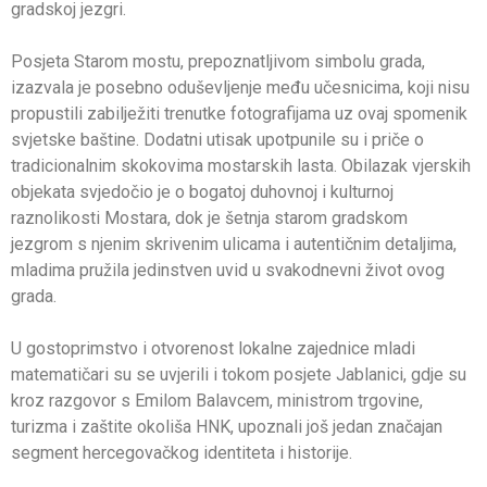
gradskoj jezgri.
Posjeta Starom mostu, prepoznatljivom simbolu grada,
izazvala je posebno oduševljenje među učesnicima, koji nisu
propustili zabilježiti trenutke fotografijama uz ovaj spomenik
svjetske baštine. Dodatni utisak upotpunile su i priče o
tradicionalnim skokovima mostarskih lasta. Obilazak vjerskih
objekata svjedočio je o bogatoj duhovnoj i kulturnoj
raznolikosti Mostara, dok je šetnja starom gradskom
jezgrom s njenim skrivenim ulicama i autentičnim detaljima,
mladima pružila jedinstven uvid u svakodnevni život ovog
grada.
U gostoprimstvo i otvorenost lokalne zajednice mladi
matematičari su se uvjerili i tokom posjete Jablanici, gdje su
kroz razgovor s Emilom Balavcem, ministrom trgovine,
turizma i zaštite okoliša HNK, upoznali još jedan značajan
segment hercegovačkog identiteta i historije.