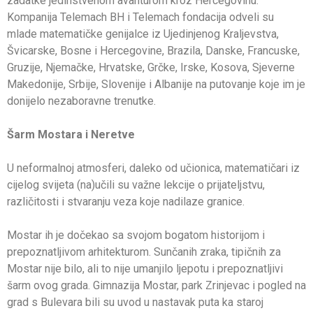
zadatke jedinstvenom avanturom kroz Hercegovinu.
Kompanija Telemach BH i Telemach fondacija odveli su
mlade matematičke genijalce iz Ujedinjenog Kraljevstva,
Švicarske, Bosne i Hercegovine, Brazila, Danske, Francuske,
Gruzije, Njemačke, Hrvatske, Grčke, Irske, Kosova, Sjeverne
Makedonije, Srbije, Slovenije i Albanije na putovanje koje im je
donijelo nezaboravne trenutke.
Šarm Mostara i Neretve
U neformalnoj atmosferi, daleko od učionica, matematičari iz
cijelog svijeta (na)učili su važne lekcije o prijateljstvu,
različitosti i stvaranju veza koje nadilaze granice.
Mostar ih je dočekao sa svojom bogatom historijom i
prepoznatljivom arhitekturom. Sunčanih zraka, tipičnih za
Mostar nije bilo, ali to nije umanjilo ljepotu i prepoznatljivi
šarm ovog grada. Gimnazija Mostar, park Zrinjevac i pogled na
grad s Bulevara bili su uvod u nastavak puta ka staroj