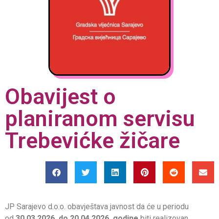
Obavijest o
planiranom servisu
Trebevićke žičare
JP Sarajevo d.o.o. obavještava javnost da će u periodu
od
30.03.2026. do 20.04.2026. godine
biti realizovan