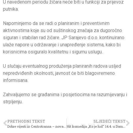
U navedenom periodu žičara neće biti u funkciji za prijevoz
putnika.
Napominjemo da se radi o planiranim i preventivnim
aktivnostima koje su od suštinskog značaja za dugoročno
siguran i stabilan rad žičare. JP Sarajevo d.o.o. kontinuirano
ulaže napore u održavanje i unapređenje sistema, kako bi
korisnicima osiguralo kvalitetnu i sigurnu uslugu.
U slučaju eventualnog produženja planiranih radova usljed
nepredviđenih okolnosti, javnost će biti blagovremeno
informisana.
Zahvaljujemo se građanima i posjetiocima na razumijevanju i
strpljenju.
PRETHODNI TEKST
SLJEDEĆI TEKST
Dobre vijesti iz Centrotransa – nova tri ISUZU minibusa za padinska naselja Sarajeva
Hit komedija „Ko je lud“ 14.4. u Domu Mladih u Sarajevu