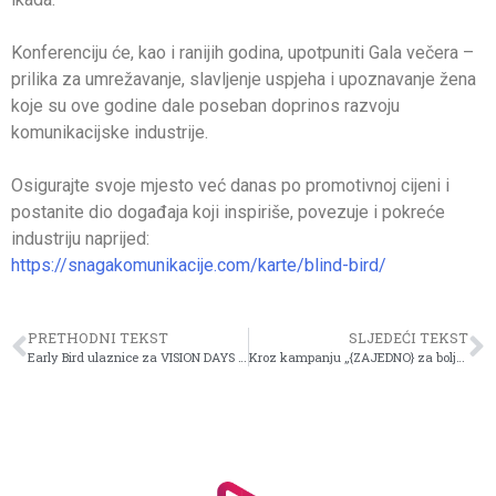
Konferenciju će, kao i ranijih godina, upotpuniti Gala večera –
prilika za umrežavanje, slavljenje uspjeha i upoznavanje žena
koje su ove godine dale poseban doprinos razvoju
komunikacijske industrije.
Osigurajte svoje mjesto već danas po promotivnoj cijeni i
postanite dio događaja koji inspiriše, povezuje i pokreće
industriju naprijed:
https://snagakomunikacije.com/karte/blind-bird/
PRETHODNI TEKST
SLJEDEĆI TEKST
Early Bird ulaznice za VISION DAYS 2026 dostupne još danas, nakon čega ćebiti po većim cijenama
Kroz kampanju „{ZAJEDNO} za bolje sutra – Eco Edition“ dm podržao realizaciju 10 projekata širom BiH