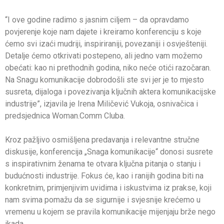
“I ove godine radimo s jasnim ciljem – da opravdamo
povjerenje koje nam dajete i kreiramo konferenciju s koje
ćemo svi izaći mudriji, inspiriraniji, povezaniji i osvješteniji.
Detalje ćemo otkrivati postepeno, ali jedno vam možemo
obećati: kao ni prethodnih godina, niko neće otići razočaran.
Na Snagu komunikacije dobrodošli ste svi jer je to mjesto
susreta, dijaloga i povezivanja ključnih aktera komunikacijske
industrije”, izjavila je Irena Miličević Vukoja, osnivačica i
predsjednica Woman.Comm Cluba.
Kroz pažljivo osmišljena predavanja i relevantne stručne
diskusije, konferencija „Snaga komunikacije“ donosi susrete
s inspirativnim ženama te otvara ključna pitanja o stanju i
budućnosti industrije. Fokus će, kao i ranijih godina biti na
konkretnim, primjenjivim uvidima i iskustvima iz prakse, koji
nam svima pomažu da se sigurnije i svjesnije krećemo u
vremenu u kojem se pravila komunikacije mijenjaju brže nego
ikada.