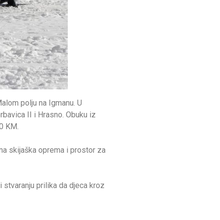
Malom polju na Igmanu. U
Grbavica II i Hrasno. Obuku iz
00 KM.
tna skijaška oprema i prostor za
stvaranju prilika da djeca kroz