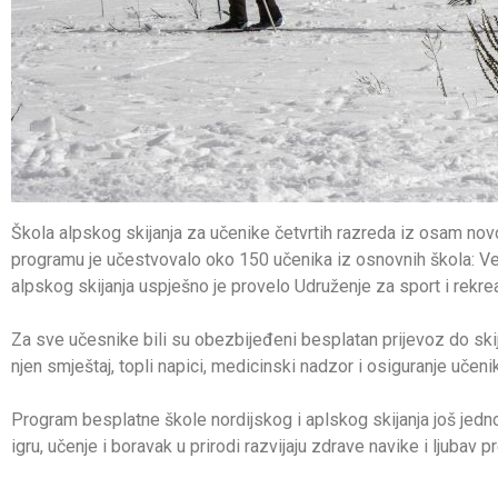
Škola alpskog skijanja za učenike četvrtih razreda iz osam no
programu je učestvovalo oko 150 učenika iz osnovnih škola: Veleši
alpskog skijanja uspješno je provelo Udruženje za sport i rek
Za sve učesnike bili su obezbijeđeni besplatan prijevoz do skij
njen smještaj, topli napici, medicinski nadzor i osiguranje učeni
Program besplatne škole nordijskog i aplskog skijanja još jedn
igru, učenje i boravak u prirodi razvijaju zdrave navike i ljuba