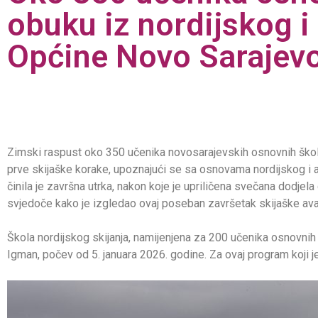
obuku iz nordijskog i 
Općine Novo Sarajev
Zimski raspust oko 350 učenika novosarajevskih osnovnih škola p
prve skijaške korake, upoznajući se sa osnovama nordijskog i a
činila je završna utrka, nakon koje je upriličena svečana dodje
svjedoče kako je izgledao ovaj poseban završetak skijaške av
Škola nordijskog skijanja, namijenjena za 200 učenika osnovnih 
Igman, počev od 5. januara 2026. godine. Za ovaj program koji 