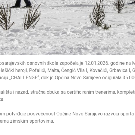
vosarajevskih osnovnih škola započela je 12.01.2026. godine na 
ćki heroji, Pofalići, Malta, Čengić Vila I, Kovačići, Grbavica I, 
reaciju „CHALLENGE“, dok je Općina Novo Sarajevo osigurala 35.0
ališta i nazad, stručna obuka sa certificiranim trenerima, komple
ka.
om potvrđuje posvećenost Općine Novo Sarajevo razvoju sporta i 
v prema zimskim sportovima.