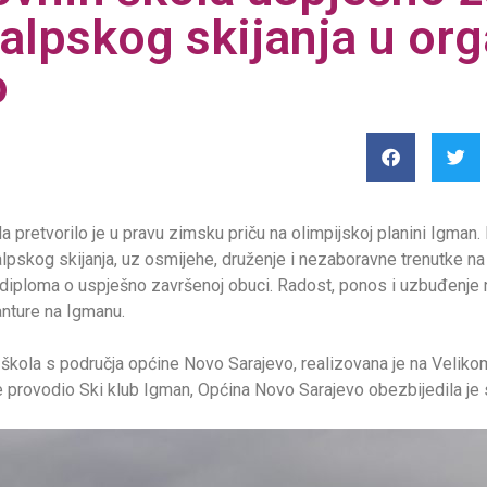
alpskog skijanja u org
o
retvorilo je u pravu zimsku priču na olimpijskoj planini Igman. Ma
lpskog skijanja, uz osmijehe, druženje i nezaboravne trenutke n
la diploma o uspješno završenoj obuci. Radost, ponos i uzbuđenje 
anture na Igmanu.
škola s područja općine Novo Sarajevo, realizovana je na Velikom 
je provodio Ski klub Igman, Općina Novo Sarajevo obezbijedila j