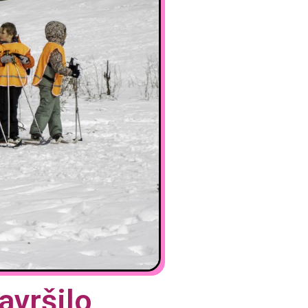
avršilo