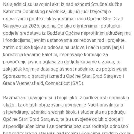
Na sjednici su usvojeni akti iz nadležnosti Stručne službe
Kabineta Općinskog načelnika, uključujući Izvještaj o
ostvarivanju politike, aktivnostima i radu Općine Stari Grad
Sarajevo za 2025. godinu, Odluku o kriterijima i postupku
dodjele sredstava iz Budžeta Općine neprofitnim udruženjima
i fondacijama, javnim ustanovama za redovan rad i projekte,
zatim odluke koje se odnose na uslove i način upravljanja i
korištenja kasarne Faletići, imenovanje komisije za
provođenje javnog oglasa za dodjelu kasarne u zakup, te
zaključak kojim je data saglasnost načelniku za potpisivanje
Sporazuma o saradnji između Općine Stari Grad Sarajevo i
Grada Wethersfield, Connecticut (SAD).
Razmatrani i usvojeni su i brojni akti iz nadležnosti općinskih
službi. Iz oblasti obrazovanja utvrdjen je Nacrt pravilnika o
stipendiranju učenika srednjih škola i studenata na području
Općine Stari Grad Sarajevo, te su usvojene odluk o dodjeli
stipendija učenicima i studentima bez oba roditelja odnosno
bez roditeljskog staranja, nadarenim učenicima srednjih škola