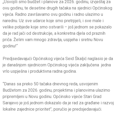
„Usvojili smo budžet i planove za 2026. godinu, izvještaj za
ovu godinu, te desetine drugih tačaka na sjednici Općinskog
vijeća. Radno završavamo ovu godinu i radno ulazimo u
narednu. Uz sve udarce koje smo pretrpjeli, i sve male i
velike pobjede koje smo ostvarili – još jednom se pokazalo
da je rad jači od destrukcije, a konkretna djela od praznih
priča. Želim vam mnogo zdravlja, uspjeha i sretnu Novu
godinu!“
Predjsedavajući Općinskog vijeća Seid Škaljić naglasio je da
je današnjom sjednicom Općinskog vijeća zaključena jedna
vrlo uspješna i produktivna radna godina.
“Danas sa preko 50 tačaka dnevnog reda, usvojenim
Budžetom za 2026. godinu, projektima i planovima ulazimo
pripremljeni u Novu godinu. Općinsko vijeće Stari Grad
Sarajevo je još jednom dokazalo da je rad za građane i razvoj
lokalne zajednice prioritet”, poručio je predsjedavajući.