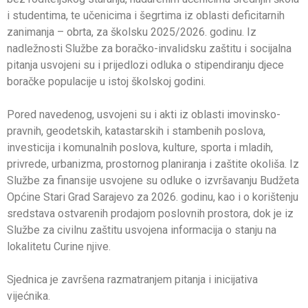
i studentima, te učenicima i šegrtima iz oblasti deficitarnih
zanimanja – obrta, za školsku 2025/2026. godinu. Iz
nadležnosti Službe za boračko-invalidsku zaštitu i socijalna
pitanja usvojeni su i prijedlozi odluka o stipendiranju djece
boračke populacije u istoj školskoj godini.
Pored navedenog, usvojeni su i akti iz oblasti imovinsko-
pravnih, geodetskih, katastarskih i stambenih poslova,
investicija i komunalnih poslova, kulture, sporta i mladih,
privrede, urbanizma, prostornog planiranja i zaštite okoliša. Iz
Službe za finansije usvojene su odluke o izvršavanju Budžeta
Općine Stari Grad Sarajevo za 2026. godinu, kao i o korištenju
sredstava ostvarenih prodajom poslovnih prostora, dok je iz
Službe za civilnu zaštitu usvojena informacija o stanju na
lokalitetu Curine njive.
Sjednica je završena razmatranjem pitanja i inicijativa
vijećnika.