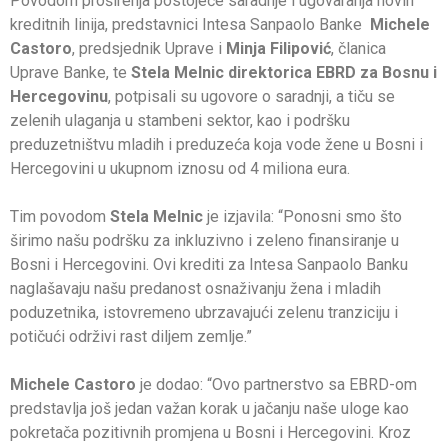
Povodom proširenja postojeće saradnje i ugovaranja novih
kreditnih linija, predstavnici Intesa Sanpaolo Banke
Michele
Castoro
, predsjednik Uprave i
Minja Filipović
, članica
Uprave Banke, te
Stela Melnic direktorica EBRD za Bosnu i
Hercegovinu
, potpisali su ugovore o saradnji, a tiču se
zelenih ulaganja u stambeni sektor, kao i podršku
preduzetništvu mladih i preduzeća koja vode žene u Bosni i
Hercegovini u ukupnom iznosu od 4 miliona eura.
Tim povodom
Stela Melnic
je izjavila: “Ponosni smo što
širimo našu podršku za inkluzivno i zeleno finansiranje u
Bosni i Hercegovini. Ovi krediti za Intesa Sanpaolo Banku
naglašavaju našu predanost osnaživanju žena i mladih
poduzetnika, istovremeno ubrzavajući zelenu tranziciju i
potičući održivi rast diljem zemlje.”
Michele Castoro
je dodao: “Ovo partnerstvo sa EBRD-om
predstavlja još jedan važan korak u jačanju naše uloge kao
pokretača pozitivnih promjena u Bosni i Hercegovini. Kroz