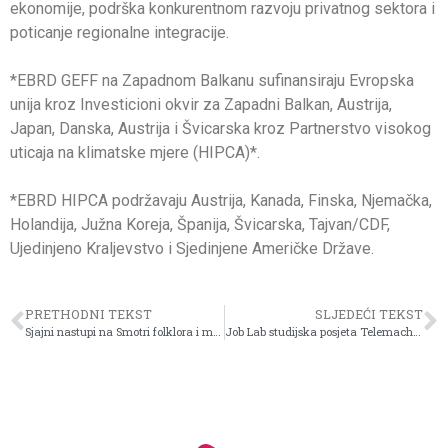
ekonomije, podrška konkurentnom razvoju privatnog sektora i
poticanje regionalne integracije.
*EBRD GEFF na Zapadnom Balkanu sufinansiraju Evropska
unija kroz Investicioni okvir za Zapadni Balkan, Austrija,
Japan, Danska, Austrija i Švicarska kroz Partnerstvo visokog
uticaja na klimatske mjere (HIPCA)*.
*EBRD HIPCA podržavaju Austrija, Kanada, Finska, Njemačka,
Holandija, Južna Koreja, Španija, Švicarska, Tajvan/CDF,
Ujedinjeno Kraljevstvo i Sjedinjene Američke Države.
PRETHODNI TEKST
SLJEDEĆI TEKST
Sjajni nastupi na Smotri folklora i modernog plesa 2025.
Job Lab studijska posjeta Telemachu: Snaga mladih lidera koja mijenja Bosnu i Hercegovinu!