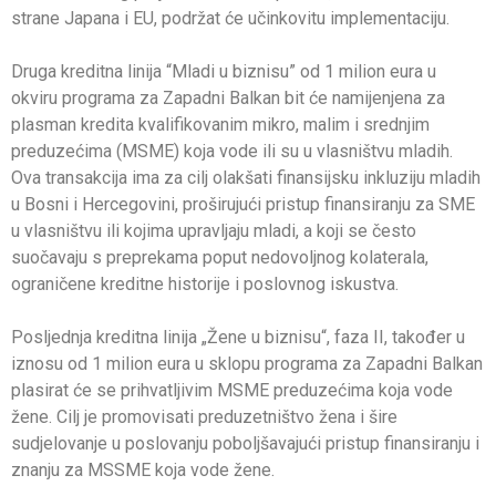
strane Japana i EU, podržat će učinkovitu implementaciju.
Druga kreditna linija “Mladi u biznisu” od 1 milion eura u
okviru programa za Zapadni Balkan bit će namijenjena za
plasman kredita kvalifikovanim mikro, malim i srednjim
preduzećima (MSME) koja vode ili su u vlasništvu mladih.
Ova transakcija ima za cilj olakšati finansijsku inkluziju mladih
u Bosni i Hercegovini, proširujući pristup finansiranju za SME
u vlasništvu ili kojima upravljaju mladi, a koji se često
suočavaju s preprekama poput nedovoljnog kolaterala,
ograničene kreditne historije i poslovnog iskustva.
Posljednja kreditna linija „Žene u biznisu“, faza II, također u
iznosu od 1 milion eura u sklopu programa za Zapadni Balkan
plasirat će se prihvatljivim MSME preduzećima koja vode
žene. Cilj je promovisati preduzetništvo žena i šire
sudjelovanje u poslovanju poboljšavajući pristup finansiranju i
znanju za MSSME koja vode žene.