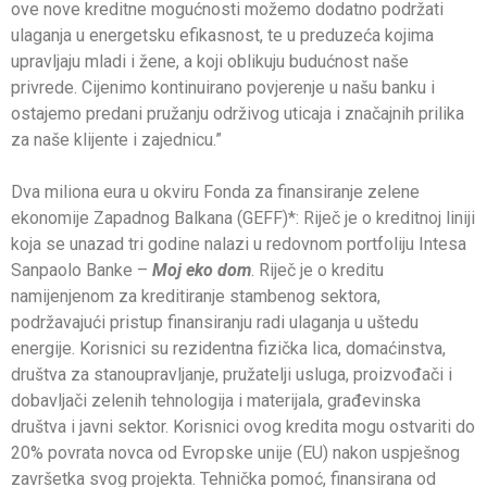
ove nove kreditne mogućnosti možemo dodatno podržati
ulaganja u energetsku efikasnost, te u preduzeća kojima
upravljaju mladi i žene, a koji oblikuju budućnost naše
privrede. Cijenimo kontinuirano povjerenje u našu banku i
ostajemo predani pružanju održivog uticaja i značajnih prilika
za naše klijente i zajednicu.”
Dva miliona eura u okviru Fonda za finansiranje zelene
ekonomije Zapadnog Balkana (GEFF)*: Riječ je o kreditnoj liniji
koja se unazad tri godine nalazi u redovnom portfoliju Intesa
Sanpaolo Banke –
Moj eko dom
. Riječ je o kreditu
namijenjenom za kreditiranje stambenog sektora,
podržavajući pristup finansiranju radi ulaganja u uštedu
energije. Korisnici su rezidentna fizička lica, domaćinstva,
društva za stanoupravljanje, pružatelji usluga, proizvođači i
dobavljači zelenih tehnologija i materijala, građevinska
društva i javni sektor. Korisnici ovog kredita mogu ostvariti do
20% povrata novca od Evropske unije (EU) nakon uspješnog
završetka svog projekta. Tehnička pomoć, finansirana od