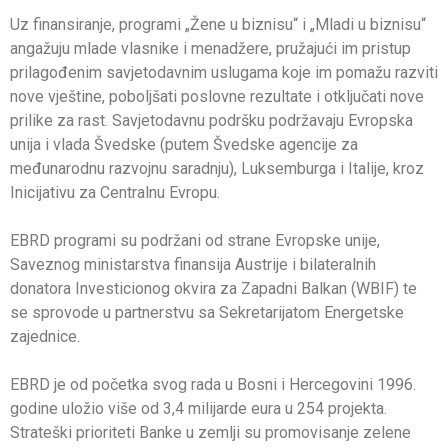
Uz finansiranje, programi „Žene u biznisu“ i „Mladi u biznisu“
angažuju mlade vlasnike i menadžere, pružajući im pristup
prilagođenim savjetodavnim uslugama koje im pomažu razviti
nove vještine, poboljšati poslovne rezultate i otključati nove
prilike za rast. Savjetodavnu podršku podržavaju Evropska
unija i vlada Švedske (putem Švedske agencije za
međunarodnu razvojnu saradnju), Luksemburga i Italije, kroz
Inicijativu za Centralnu Evropu.
EBRD programi su podržani od strane Evropske unije,
Saveznog ministarstva finansija Austrije i bilateralnih
donatora Investicionog okvira za Zapadni Balkan (WBIF) te
se sprovode u partnerstvu sa Sekretarijatom Energetske
zajednice.
EBRD je od početka svog rada u Bosni i Hercegovini 1996.
godine uložio više od 3,4 milijarde eura u 254 projekta.
Strateški prioriteti Banke u zemlji su promovisanje zelene