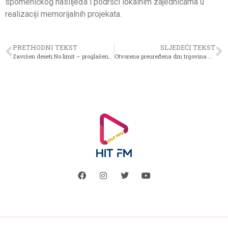
spomeničkog naslijeđa i podršci lokalnim zajednicama u
realizaciji memorijalnih projekata.
PRETHODNI TEKST
SLJEDEĆI TEKST
Završen deseti No limit – proglašeni najuspješniji oglašivački projekti u 2025. godini
Otvorena preuređena dm trgovina u West Gate-u