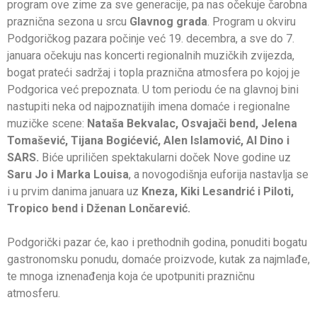
program ove zime za sve generacije, pa nas očekuje čarobna
praznična sezona u srcu
Glavnog grada
. Program u okviru
Podgoričkog pazara počinje već 19. decembra, a sve do 7.
januara očekuju nas koncerti regionalnih muzičkih zvijezda,
bogat prateći sadržaj i topla praznična atmosfera po kojoj je
Podgorica već prepoznata. U tom periodu će na glavnoj bini
nastupiti neka od najpoznatijih imena domaće i regionalne
muzičke scene:
Nataša Bekvalac, Osvajači bend, Jelena
Tomašević, Tijana Bogićević, Alen Islamović, Al Dino i
SARS.
Biće upriličen spektakularni doček Nove godine uz
Saru Jo i Marka Louisa
, a novogodišnja euforija nastavlja se
i u prvim danima januara uz
Kneza, Kiki Lesandri
ć i
Piloti,
Tropico bend i Dženan Lončarević.
Podgorički pazar će, kao i prethodnih godina, ponuditi bogatu
gastronomsku ponudu, domaće proizvode, kutak za najmlađe,
te mnoga iznenađenja koja će upotpuniti prazničnu
atmosferu.