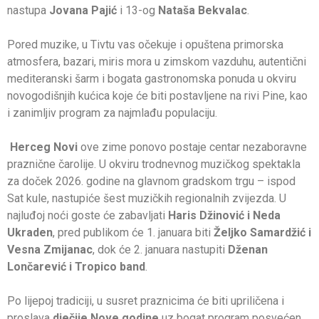
nastupa
Jovana Pajić
i 13-og
Nataša Bekvalac
.
Pored muzike, u Tivtu vas očekuje i opuštena primorska
atmosfera, bazari, miris mora u zimskom vazduhu, autentični
mediteranski šarm i bogata gastronomska ponuda u okviru
novogodišnjih kućica koje će biti postavljene na rivi Pine, kao
i zanimljiv program za najmlađu populaciju.
Herceg Novi
ove zime ponovo postaje centar nezaboravne
praznične čarolije. U okviru trodnevnog muzičkog spektakla
za doček 2026. godine na glavnom gradskom trgu – ispod
Sat kule, nastupiće šest muzičkih regionalnih zvijezda. U
najluđoj noći goste će zabavljati
Haris Džinović i Neda
Ukraden
, pred publikom će 1. januara biti
Željko Samardžić i
Vesna Zmijanac
, dok će 2. januara nastupiti
Dženan
Lončarević i Tropico band
.
Po lijepoj tradiciji, u susret praznicima će biti upriličena i
proslava
dječije Nove godine
uz bogat program posvećen