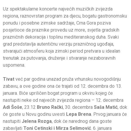
Uz spektakularne koncerte najvećih muzičkih zvijezda
regiona, raznovrstan program za djecu, bogatu gastronomsku
ponudu i posebne zimske sadržaje, Crna Gora poziva
posjetioce da praznike provedu uz more, svjetla gradskih
prazničnih dekoracija i toplinu mediteranskog duha. Svaki
grad predstavlja autentičnu verziju prazničnog ugođaja,
stvarajući atmosferu koja zimski period pretvara u idealan
trenutak za putovanja, druženje i stvaranje nezaboravnih
uspomena.
Tivat
već par godina unazad pruža vrhunsku novogodišnju
zabavu, a ove godine ona će trajati od 12. decembra do 13.
januara. Biće upriličen bogat program u okviru kojeg će
nastupiti neke od najvećih zvijezda regiona – 12. decembra
Adi Šoše
, 23.12
Bruno Rački
, 30. decembra
Saša Matić
, dok
će goste u Novu godinu uvesti
Lepa Brena
. Prvog januara će
nastupiti
Jelena Rozga
, dok će narednog dana goste
zabavljati
Toni Cetinski i Mirza Selimović
. 6. januara