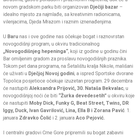
novom gradskom parku biti organizovan
Dječiji bazar
–
idealno mjesto za najmlađe, sa kreativnim radionicama,
vilenjacima, Djeda Mrazom i raznim iznenađenjima.
U
Baru
nas i ove godine nas očekuje bogat i raznovrstan
novogodišnji program, u okviru tradicionalnog
„Novogodišnjeg hepeninga“
, koji iz godine u godinu čini
Bar omiljenim gradom za proslavu novogodišnjih praznika.
Tokom pet dana programa, na Šetalištu kralja Nikole, mališani
će uživati u
Dječjoj Novoj godini
, a ispred Sportske dvorane
Topolica posjetioce očekuje izuzetan program. 29 decembra
će nastupiti
Aleksandra Prijović, 30. Nataša Bekvalac
, u
novogodišnjoj noći će biti
“Žurka devedesetih”
u okviru koje
će nastupiti
Moby Dick, Funky G, Beat Street, Twins, DR
Iggy, Duck, Ivan Gavrilović, Lina, Ella B i Zorana Pavić
. 1.
januara
Zdravko Čolić
i 2. januara
Aco Pejović.
I centralni gradovi Crne Gore pripremili su bogat zabavni