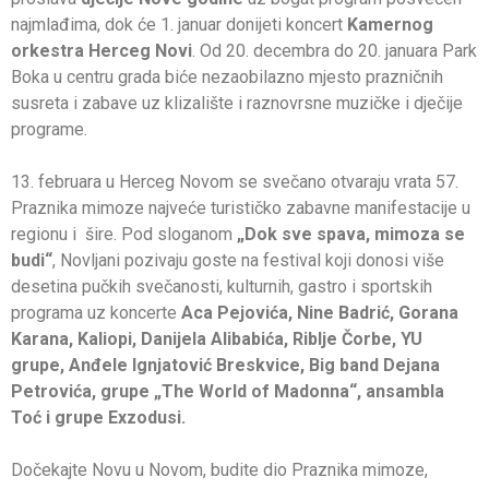
najmlađima, dok će 1. januar donijeti koncert
Kamernog
orkestra Herceg Novi
. Od 20. decembra do 20. januara Park
Boka u centru grada biće nezaobilazno mjesto prazničnih
susreta i zabave uz klizalište i raznovrsne muzičke i dječije
programe.
13. februara u Herceg Novom se svečano otvaraju vrata 57.
Praznika mimoze najveće turističko zabavne manifestacije u
regionu i šire. Pod sloganom
„Dok sve spava, mimoza se
budi“
, Novljani pozivaju goste na festival koji donosi više
desetina pučkih svečanosti, kulturnih, gastro i sportskih
programa uz koncerte
Aca Pejovića, Nine Badrić, Gorana
Karana, Kaliopi, Danijela Alibabića, Riblje Čorbe, YU
grupe, Anđele Ignjatović Breskvice, Big band Dejana
Petrovića, grupe „The World of Madonna“, ansambla
Toć i grupe Exzodusi.
Dočekajte Novu u Novom, budite dio Praznika mimoze,