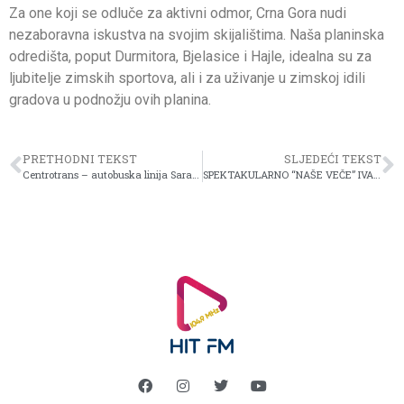
Za one koji se odluče za aktivni odmor, Crna Gora nudi
nezaboravna iskustva na svojim skijalištima. Naša planinska
odredišta, poput Durmitora, Bjelasice i Hajle, idealna su za
ljubitelje zimskih sportova, ali i za uživanje u zimskoj idili
gradova u podnožju ovih planina.
PRETHODNI TEKST
SLJEDEĆI TEKST
Centrotrans – autobuska linija Sarajevo -Bjelašnica
SPEKTAKULARNO “NAŠE VEČE” IVANA BOSILJČIĆA STIŽE U SARAJEVO I MOSTAR