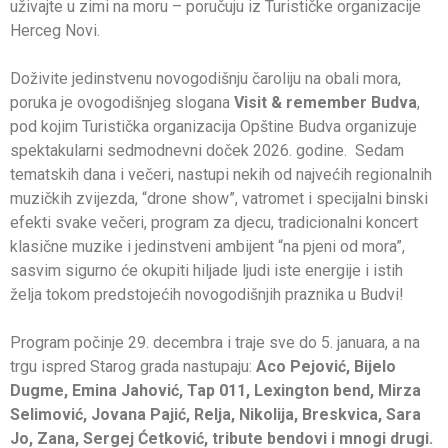
uživajte u zimi na moru – poručuju iz Turističke organizacije
Herceg Novi.
Doživite jedinstvenu novogodišnju čaroliju na obali mora,
poruka je ovogodišnjeg slogana
Visit & remember Budva
,
pod kojim Turistička organizacija Opštine Budva organizuje
spektakularni sedmodnevni doček 2026. godine. Sedam
tematskih dana i večeri, nastupi nekih od najvećih regionalnih
muzičkih zvijezda, “drone show”, vatromet i specijalni binski
efekti svake večeri, program za djecu, tradicionalni koncert
klasične muzike i jedinstveni ambijent “na pjeni od mora”,
sasvim sigurno će okupiti hiljade ljudi iste energije i istih
želja tokom predstojećih novogodišnjih praznika u Budvi!
Program počinje 29. decembra i traje sve do 5. januara, a na
trgu ispred Starog grada nastupaju:
Aco Pejović, Bijelo
Dugme, Emina Jahović, Tap 011, Lexington bend, Mirza
Selimović, Jovana Pajić, Relja, Nikolija, Breskvica, Sara
Jo, Zana, Sergej Ćetković, tribute bendovi i mnogi drugi.