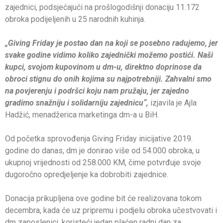
zajednici, podsjećajući na prošlogodišnji donaciju 11.172
obroka podijeljenih u 25 narodnih kuhinja.
„Giving Friday je postao dan na koji se posebno radujemo, jer
svake godine vidimo koliko zajednički možemo postići. Naši
kupci, svojom kupovinom u dm-u, direktno doprinose da
obroci stignu do onih kojima su najpotrebniji. Zahvalni smo
na povjerenju i podršci koju nam pružaju, jer zajedno
gradimo snažniju i solidarniju zajednicu“,
izjavila je Ajla
Hadžić, menadžerica marketinga dm-a u BiH.
Od početka sprovođenja Giving Friday inicijative 2019.
godine do danas, dm je donirao više od 54.000 obroka, u
ukupnoj vrijednosti od 258.000 KM, čime potvrđuje svoje
dugoročno opredjeljenje ka dobrobiti zajednice.
Donacija prikupljena ove godine bit će realizovana tokom
decembra, kada će uz pripremu i podjelu obroka učestvovati i
dm zaposlenici, koristeći jedan plaćen radni dan za