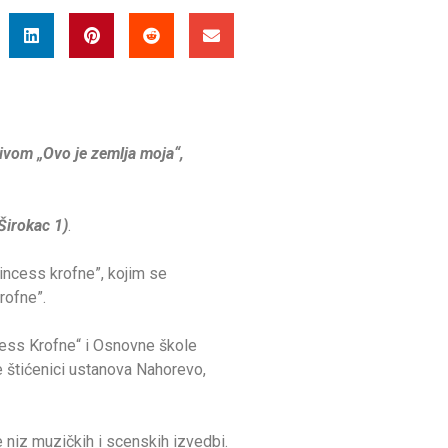
zivom „Ovo je zemlja moja“,
Širokac 1)
.
rincess krofne”, kojim se
rofne”.
cess Krofne“ i Osnovne škole
e štićenici ustanova Nahorevo,
 niz muzičkih i scenskih izvedbi.