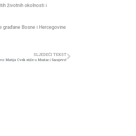
tih životnih okolnosti i
 sve građane Bosne i Hercegovine
SLJEDEĆI TEKST
o: Matija Cvek stiže u Mostar i Sarajevo!