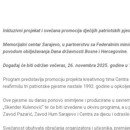
Inkluzivni projekat i svečana promocija dječijih patriotskih pj
Memorijalni centar Sarajevo, u partnerstvu sa Federalnim minis
povodom obilježavanja Dana državnosti Bosne i Hercegovine.
Događaj će biti održan večeras, 26. novembra 2025. godine u 1
Program predstavlja promociju projekta kreativnog tima Centra za
reafirmišu tri patriotske pjesme nastale 1992. godine u opkoljen
Ove pjesme su danas ponovo snimljene i producirane u savremen
„Skender Kulenović“ te će biti izvedene u okviru programa, a u
Zavod Pazarić, Zavod Hum Sarajevo i Centra za djecu i odras
Svečanost obuhvata obraćanja organizatora i učesnika, premijer