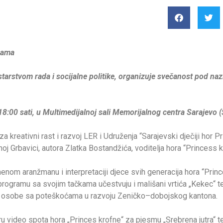
esama
tarstvom rada i socijalne politike, organizuje svečanost pod na
8:00 sati, u Multimedijalnoj sali Memorijalnog centra Sarajevo (
 kreativni rast i razvoj LER i Udruženja “Sarajevski dječiji hor P
oj Grbavici, autora Zlatka Bostandžića, voditelja hora “Princess k
om aranžmanu i interpretaciji djece svih generacija hora “Prin
 programu sa svojim tačkama učestvuju i mališani vrtića „Kekec“ t
le osobe sa poteškoćama u razvoju Zeničko–dobojskog kantona.
u video spota hora „Princes krofne“ za pjesmu „Srebrena jutra“ te