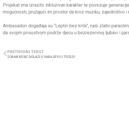
Projekat ima izrazito inkluzivan karakter te povezuje generacije u
mogućnosti, pružajući im prostor da kroz muziku, zajedništvo i 
Ambasadori događaja su “Leptiri bez krila”, naši zlatni paraolim
da svojim prisustvom podrže djecu u bezrezervnoj ljubavi i pj
PRETHODNI TEKST
ZORAN KESIĆ DOLAZI U SARAJEVO I TUZLU!