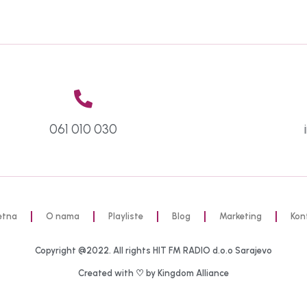
061 010 030
etna
O nama
Playliste
Blog
Marketing
Kon
Copyright @2022. All rights HIT FM RADIO d.o.o Sarajevo
Created with ♡ by Kingdom Alliance