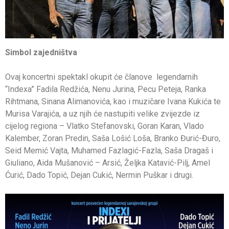
Simbol zajedništva
Ovaj koncertni spektakl okupit će članove legendarnih
“Indexa” Fadila Redžića, Nenu Jurina, Pecu Peteja, Ranka
Rihtmana, Sinana Alimanovića, kao i muzičare Ivana Kukića te
Murisa Varajića, a uz njih će nastupiti velike zvijezde iz
cijelog regiona – Vlatko Stefanovski, Goran Karan, Vlado
Kalember, Zoran Predin, Saša Lošić Loša, Branko Đurić-Đuro,
Seid Memić Vajta, Muhamed Fazlagić-Fazla, Saša Dragaš i
Giuliano, Aida Mušanović – Arsić, Željka Katavić-Pilj, Amel
Ćurić, Dado Topić, Dejan Cukić, Nermin Puškar i drugi.