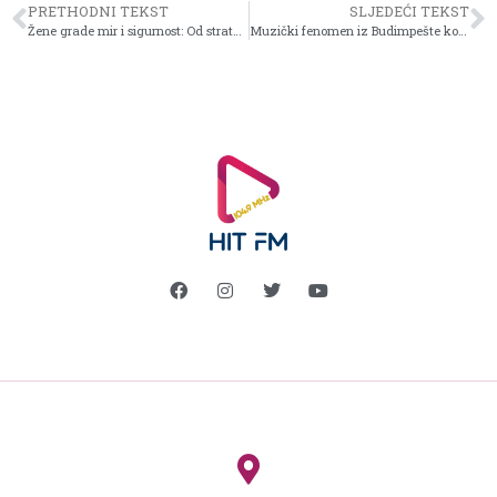
PRETHODNI TEKST
SLJEDEĆI TEKST
Žene grade mir i sigurnost: Od strateških dokumenata do stvarnih promjena
Muzički fenomen iz Budimpešte koji je osvojio svijet: „Sto romskih violina“ prvi put u Sarajevu!