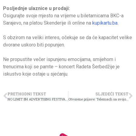
Posljednje ulaznice u prodaji:
Osigurajte svoje mjesto na vrijeme u biletarnicama BKC-a
Sarajevo, na platou Skenderije ili online na
kupikartu.ba.
S obzirom na veliki interes, očekuje se da će kapacitet velike
dvorane uskoro biti popunjen.
Ne propustite večer ispunjenu emocijama, smijehom i
trenucima koji se pamte – koncert Radeta Šerbedžije je
iskustvo koje ostaje u sjećanju.
PRETHODNI TEKST
SLJEDEĆI TEKST
NO LIMIT BH ADVERTISING FESTIVAL OTVARA VRATA MLADIM KREATIVCIMA
Otvorene prijave: Telemach sa svojom fondacijom pokrenuo novi ciklus Job Lab programa za srednjoškolce