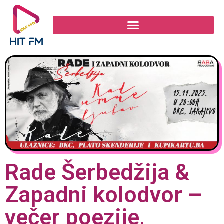
Rade Šerbedžija &
Zapadni kolodvor –
večer poezije,