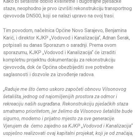
Kako bi šetalište dobilo kvalitetne i dugotrajne pješačke
staze, neophodno je prvo izvršiti rekonstrukciju transportnog
cjevovoda DN500, koji se nalazi upravo na ovoj trasi.
Tim povodom, načelnica Općine Novo Sarajevo, Benjamina
Karić, i direktor KJKP „Vodovod i Kanalizacija“, Adnan Šerak,
potpisali su danas Sporazum o saradnji. Prema ovom
sporazumu, KJKP „Vodovod i Kanalizacija“ će izraditi
kompletnu projektnu dokumentaciju za rekonstrukciju
cjevovoda, dok će Općina obezbijediti sve potrebne
saglasnosti i dozvole za izvođenje radova.
„
Raduje me što ćemo
uskoro započeti obnovu Vilsonovog
šetališta, jednog od najomiljenijih prostora za odmor i
rekreaciju naših sugrađana.
Rekonstrukcij
u
pješačkih staza
smatramo prioritetom, jer želimo da Vilsonovo šetalište bude
sigurno, moderno i prijatno mjesto za sve generacije.
Vjerujem da
ćemo zajedno sa
KJKP „Vodovod i Kanalizacija“
uspješno realizovati ovaj
kapitalni
projekat
, koji je od značaja,