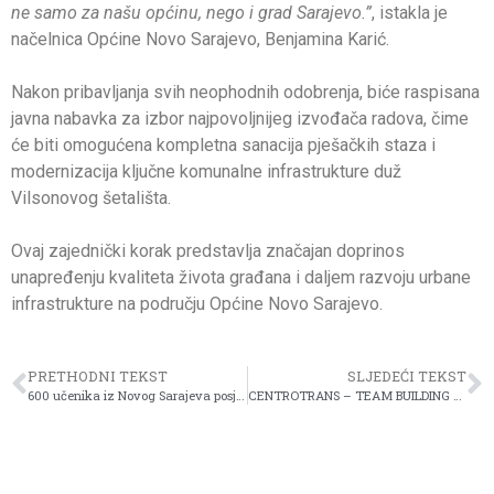
ne samo za našu općinu, nego i grad Sarajevo.”
, istakla je
načelnica Općine Novo Sarajevo, Benjamina Karić.
Nakon pribavljanja svih neophodnih odobrenja, biće raspisana
javna nabavka za izbor najpovoljnijeg izvođača radova, čime
će biti omogućena kompletna sanacija pješačkih staza i
modernizacija ključne komunalne infrastrukture duž
Vilsonovog šetališta.
Ovaj zajednički korak predstavlja značajan doprinos
unapređenju kvaliteta života građana i daljem razvoju urbane
infrastrukture na području Općine Novo Sarajevo.
PRETHODNI TEKST
SLJEDEĆI TEKST
600 učenika iz Novog Sarajeva posjetilo Memorijalni centar Potočari – Srebrenica
CENTROTRANS – TEAM BUILDING NA KIPRU: SNAGA TIMA I PODRŠKA ZMAJEVIMA