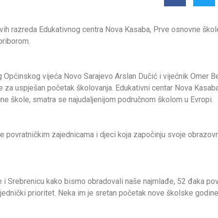
rvih razreda Edukativnog centra Nova Kasaba, Prve osnovne škol
priborom.
Općinskog vijeća Novo Sarajevo Arslan Dučić i vijećnik Omer Be
želje za uspješan početak školovanja. Edukativni centar Nova Kasa
čne škole, smatra se najudaljenijom područnom školom u Evropi.
e povratničkim zajednicama i djeci koja započinju svoje obrazov
i Srebrenicu kako bismo obradovali naše najmlađe, 52 đaka povrat
jednički prioritet. Neka im je sretan početak nove školske godine!