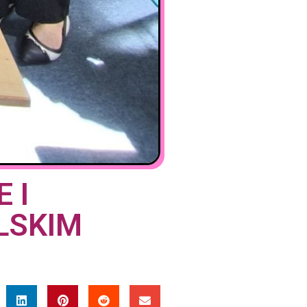
 I
LSKIM