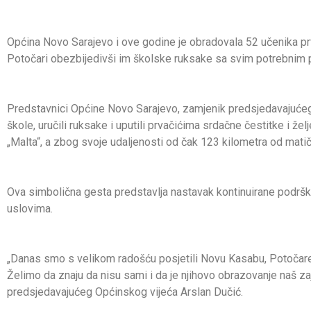
Općina Novo Sarajevo i ove godine je obradovala 52 učenika p
Potočari obezbijedivši im školske ruksake sa svim potrebnim 
Predstavnici Općine Novo Sarajevo, zamjenik predsjedavajućeg 
škole, uručili ruksake i uputili prvačićima srdačne čestitke i 
„Malta“, a zbog svoje udaljenosti od čak 123 kilometra od mati
Ova simbolična gesta predstavlja nastavak kontinuirane podršk
uslovima.
„Danas smo s velikom radošću posjetili Novu Kasabu, Potočare 
Želimo da znaju da nisu sami i da je njihovo obrazovanje naš za
predsjedavajućeg Općinskog vijeća Arslan Dučić.