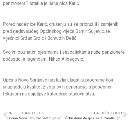
penzionera.“, istakla je načelnica Karić.
Pored načelnice Karić, druženju su se pridružili i zamjenik
predsjedavajućeg Općinskog vijeća Samir Suljević, te
vijećnici Srđan Srdić i Bahrudin Delić.
Svojim poznatim pjesmama i sevdalinkama naše penzionere
počastio je legendarni Nihad Alibegović.
Općina Novo Sarajevo nastavlja ulagati u programe koji
unaprjeđuju kvalitet života svih generacija, s posebnim
fokusom na osjetljive kategorije stanovništva.
PRETHODNI TEKST
SLJEDEĆI TEKST
Općina Novo Sarajevo nastavlja s podrškom Policijskoj upravi Novo Sarajevo: Izdvojenasredstva za nabavku uniformi za policijske službenike
Četiri dana do spektakla Candlelight koncerata u BiH – Sarajevo prvo dočekuje svjetski fenomen