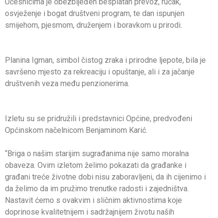
Učesnicima je obezbijeđen besplatan prevoz, ručak,
osvježenje i bogat društveni program, te dan ispunjen
smijehom, pjesmom, druženjem i boravkom u prirodi.
Planina Igman, simbol čistog zraka i prirodne ljepote, bila je
savršeno mjesto za rekreaciju i opuštanje, ali i za jačanje
društvenih veza među penzionerima.
Izletu su se pridružili i predstavnici Općine, predvođeni
Općinskom načelnicom Benjaminom Karić.
“Briga o našim starijim sugrađanima nije samo moralna
obaveza. Ovim izletom želimo pokazati da građanke i
građani treće životne dobi nisu zaboravljeni, da ih cijenimo i
da želimo da im pružimo trenutke radosti i zajedništva.
Nastavit ćemo s ovakvim i sličnim aktivnostima koje
doprinose kvalitetnijem i sadržajnijem životu naših