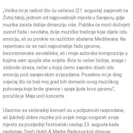
„Velika mi je radost što ću večeras (21. avgusta) zapjevati na
Žutoj tabiji, jednom od najposebnijih mjesta u Sarajevu, gdje
muzika zaista dobija dimenziju više. Publika će moći doživjeti
susret fada i sevdaha, dvije muzičke tradicije koje dijele istu
emociju, ali su ponikle na različitim obalama Mediterana. Na
repertoaru će se naći najpoznatije fado pjesme,
bezvremenske sevdalinke, ali i moje autorske kompozicije u
kojima sam spojila oba svijeta. Biće to večer čežnje, snage i
slobode izraza, večer u kojoj ćemo zajedno disati istu
emociju pod sarajevskim zvijezdama. Posebno mi je drag
osjećaj što će baš moj grad biti domaćin ovog muzičkog
putovanja koje briše granice i spaja ljude kroz pjesmu“,
poručila je Maja uoči koncerta.
Ulaznice za večerašnji koncert su u potpunosti rasprodane,
ali ljubitelji dobre muzike još uvijek mogu osigurati svoje
mjesto za posljednji festivalski nastup 23. augusta kada
nastupaju Tonči Huljić & Madre Badessa koji donose