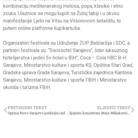
kombinaciju mediteranskog melosa, popa, klasike i etno
zvuka. Ulaznice se mogu kupiti na Žutoj tabiji i u okviru
manifestacije Ljeto na Vilsu na Vilsonovom šetalištu, te
putem online platforme kupikartu.ba.
Organizatori festivala su Udruženje ZUP Baščaršija i SDC, a
partneri festivala su: “Swissotel Sarajevo“, lider luksuznog
hotelijerstva i jedini 5+ hotel u BiH”, Coca – Cola HBC B-H
Sarajevo, Ministarstvo kulture i sporta KS, Opština Stari Grad,
Gradska uprava Grada Sarajeva, Turistička zajednica Kantona
Sarajevo, Ministarstvo kulture i sporta FBiH i Ministarstvo
okoliša i turizma FBiH.
PRETHODNI TEKST
SLJEDEĆI TEKST
Općina Novo Sarajevo podržala rad javnih kuhinja Kantona Sarajevo sa 40.000 KM
Sjajnim koncertom Maje Milinković završeno treće izdanje SarajevoSevdah Soiree festivala