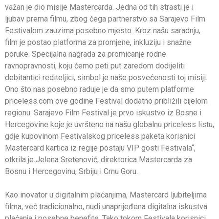
važan je dio misije Mastercarda. Jedna od tih strasti je i
ljubav prema filmu, zbog čega partnerstvo sa Sarajevo Film
Festivalom zauzima posebno mjesto. Kroz našu saradnju,
film je postao platforma za promjene, inkluziju i snažne
poruke. Specijalna nagrada za promicanje rodne
ravnopravnosti, koju ćemo peti put zaredom dodijeliti
debitantici rediteljici, simbol je naše posvećenosti toj misiji.
Ono što nas posebno raduje je da smo putem platforme
priceless.com ove godine Festival dodatno približili cijelom
regionu. Sarajevo Film Festival je prvo iskustvo iz Bosne i
Hercegovine koje je uvršteno na našu globalnu priceless listu,
gdje kupovinom Festivalskog priceless paketa korisnici
Mastercard kartica iz regije postaju VIP gosti Festivala“,
otkrila je Jelena Sretenović, direktorica Mastercarda za
Bosnu i Hercegovinu, Srbiju i Crnu Goru.
Kao inovator u digitalnim plaćanjima, Mastercard ljubiteljima
filma, već tradicionalno, nudi unaprijeđena digitalna iskustva
plaćanja i posebne benefite. Tako tokom Festivala korisnici