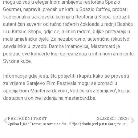
mogu uživati u elegantnom ambijentu restorana Spazio
Gourmet, napraviti predah uz kafu u Spazio Caffeu, probati
tradicionalnu sarajevsku kuhinju u Restoranu Klopa, potražiti
autentičan suvenir od ručno rađenih čokloada u radnji Bashka
ili u Katkus Shopu, gdje se, ručnim radom, biljke pretvaraju u
mala umjetnička djela. Za nezaboravno, autentično iskustvo
sevdalinke u izvedbi Damira Imamovića, Mastercard je
podržao sve koncerte koji se realiziraju u intimnom ambijentu
Svrzine kuće.
Informacije gdje jesti, šta posjetiti i kupiti, kako se provesti
za vrijeme Sarajevo Film Festivala mogu se pronaći u
specijalnom Mastercardovom „Vodiču kroz Sarajevo“, koji je
dostupan u online izdanju na mastercard.ba.
PRETHODNI TEKST
SLJEDEĆI TEKST
Općina i „Rad“ rame uz rame za čisto i sigurno Novo Sarajevo – stižu „pauk“ i novo vozilo za odvoz otpada
Ecija Ojdanić prvi put u Sarajevu s višestruko nagrađivanom monodramom “Vla Vla Vlajland Cabaret”