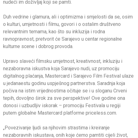
nudeći im doživljaj koji se pamti.
Duh vedrine i glamura, ali i optimizma i smjelosti da se, osim
o kulturi, umjetnosti i filmu, govori i o ostalim društveno
relevantnim temama, kao što su inkluzija i rodna
ravnopravnost, pretvorit će Sarajevo u centar regionalne
kulturne scene i dobrog provoda.
Upravo slaveći filmsku umjetnost, kreativnost, inkluziju i
nezaboravna iskustva koja Sarajevo nudi, uz promociju
digitalnog plaćanja, Mastercard i Sarajevo Film Festival ulaze
u jedanaestu godinu uspješnog partnerstva. Saradnja koja
počiva na istim vrijednostima očituje se i u sloganu Crveni
tepih, dovoljno širok za sve perspektive! Ove godine ona
donosi i uzbudljiv iskorak – promociju Festivala u regiji
putem globalne Mastercard platforme priceless.com.
„Povezivanje ljudi sa njihovim strastima i kreiranje
nezaboravnih iskustava, onih koje ćemo pamtiti cijeli život,