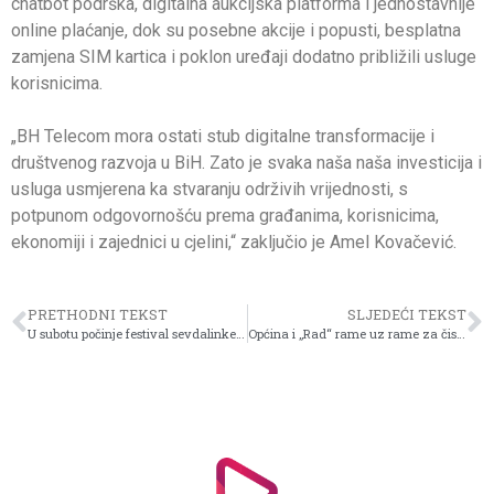
chatbot podrška, digitalna aukcijska platforma i jednostavnije
online plaćanje, dok su posebne akcije i popusti, besplatna
zamjena SIM kartica i poklon uređaji dodatno približili usluge
korisnicima.
„BH Telecom mora ostati stub digitalne transformacije i
društvenog razvoja u BiH. Zato je svaka naša naša investicija i
usluga usmjerena ka stvaranju održivih vrijednosti, s
potpunom odgovornošću prema građanima, korisnicima,
ekonomiji i zajednici u cjelini,“ zaključio je Amel Kovačević.
PRETHODNI TEKST
SLJEDEĆI TEKST
U subotu počinje festival sevdalinke “Sarajevo Sevdah Soiree”
Općina i „Rad“ rame uz rame za čisto i sigurno Novo Sarajevo – stižu „pauk“ i novo vozilo za odvoz otpada