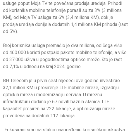
usluge poput Moja TV te povećana prodaja uređaja. Prihodi
od korisnika mobilne telefonije porasli su za 3% (3 miliona
KM), od Moja TV usluga za 6% (3,4 miliona KM), dok je
prodaja uređaja donijela dodatnih 1,4 miliona KM prihoda (rast
od 5%).
Broj korisnika usluga premašio je dva miliona, od čega više
od 460.000 koristi postpaid pakete mobilne telefonije, a više
od 37.000 uživa u pogodnostima optičke mreže, što je rast
od 7,1% u odnosu na kraj 2024. godine.
BH Telecom je u prvih šest mjeseci ove godine investirao
32,1 milion KM u proširenje LTE mobilne mreže, izgradnju
optičkih mreža i modernizaciju servisa. U mrežnu
infrastrukturu dodano je 67 novih baznih stanica, LTE
kapacitet proširen na 222 lokacije, a optimizacija mreže
provedena na dodatnih 112 lokacija.
„Fokusirani smo na stalno unapređenje korisničkog iskustva