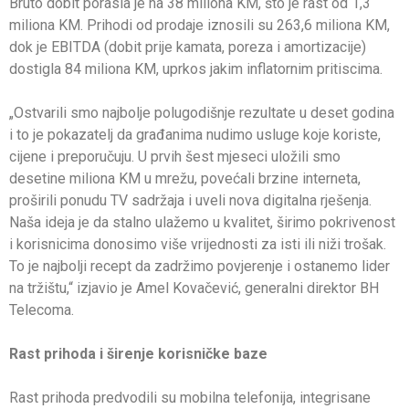
Bruto dobit porasla je na 38 miliona KM, što je rast od 1,3
miliona KM. Prihodi od prodaje iznosili su 263,6 miliona KM,
dok je EBITDA (dobit prije kamata, poreza i amortizacije)
dostigla 84 miliona KM, uprkos jakim inflatornim pritiscima.
„Ostvarili smo najbolje polugodišnje rezultate u deset godina
i to je pokazatelj da građanima nudimo usluge koje koriste,
cijene i preporučuju. U prvih šest mjeseci uložili smo
desetine miliona KM u mrežu, povećali brzine interneta,
proširili ponudu TV sadržaja i uveli nova digitalna rješenja.
Naša ideja je da stalno ulažemo u kvalitet, širimo pokrivenost
i korisnicima donosimo više vrijednosti za isti ili niži trošak.
To je najbolji recept da zadržimo povjerenje i ostanemo lider
na tržištu,“ izjavio je Amel Kovačević, generalni direktor BH
Telecoma.
Rast prihoda i širenje korisničke baze
Rast prihoda predvodili su mobilna telefonija, integrisane