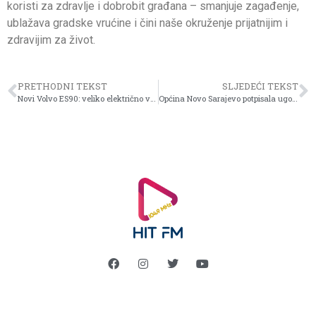
koristi za zdravlje i dobrobit građana – smanjuje zagađenje,
ublažava gradske vrućine i čini naše okruženje prijatnijim i
zdravijim za život.
PRETHODNI TEKST
SLJEDEĆI TEKST
Novi Volvo ES90: veliko električno vozilo s malim ugljičnim otiskom
Općina Novo Sarajevo potpisala ugovore sa 31 udruženjem za finansiranje projekata iz oblasti obrazovanja, sporta, kulture i socijalne podrške