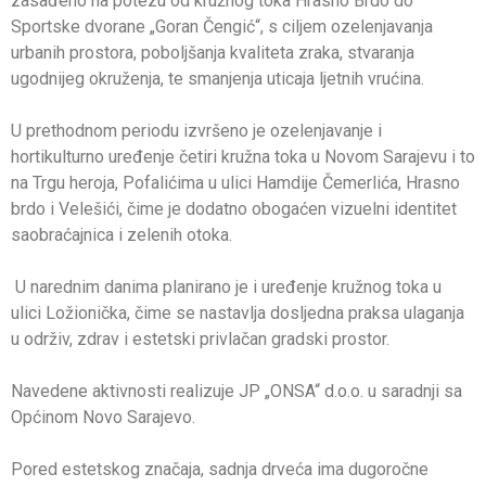
zasađeno na potezu od kružnog toka Hrasno Brdo do
Sportske dvorane „Goran Čengić“, s ciljem ozelenjavanja
urbanih prostora, poboljšanja kvaliteta zraka, stvaranja
ugodnijeg okruženja, te smanjenja uticaja ljetnih vrućina.
U prethodnom periodu izvršeno je ozelenjavanje i
hortikulturno uređenje četiri kružna toka u Novom Sarajevu i to
na Trgu heroja, Pofalićima u ulici Hamdije Čemerlića, Hrasno
brdo i Velešići, čime je dodatno obogaćen vizuelni identitet
saobraćajnica i zelenih otoka.
U narednim danima planirano je i uređenje kružnog toka u
ulici Ložionička, čime se nastavlja dosljedna praksa ulaganja
u održiv, zdrav i estetski privlačan gradski prostor.
Navedene aktivnosti realizuje JP „ONSA“ d.o.o. u saradnji sa
Općinom Novo Sarajevo.
Pored estetskog značaja, sadnja drveća ima dugoročne