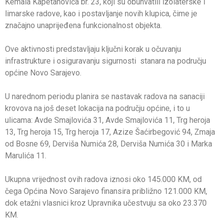
Kemala Kapetanovića br. 23, koji su obuhvatili izolaterske i
limarske radove, kao i postavljanje novih klupica, čime je
značajno unaprijeđena funkcionalnost objekta.
Ove aktivnosti predstavljaju ključni korak u očuvanju
infrastrukture i osiguravanju sigurnosti stanara na području
općine Novo Sarajevo.
U narednom periodu planira se nastavak radova na sanaciji
krovova na još deset lokacija na području općine, i to u
ulicama: Avde Smajlovića 31, Avde Smajlovića 11, Trg heroja
13, Trg heroja 15, Trg heroja 17, Azize Šaćirbegović 94, Zmaja
od Bosne 69, Derviša Numića 28, Derviša Numića 30 i Marka
Marulića 11.
Ukupna vrijednost ovih radova iznosi oko 145.000 KM, od
čega Općina Novo Sarajevo finansira približno 121.000 KM,
dok etažni vlasnici kroz Upravnika učestvuju sa oko 23.370
KM.