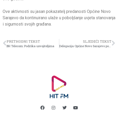
Ove aktivnosti su jasan pokazatelj predanosti Općine Novo
Sarajevo da kontinuirano ulaže u poboljšanje uvjeta stanovanja
i sigurnosti svojih građana.
PRETHODNI TEKST
SLJEDEĆI TEKST
BH Telecom: Podrška usvojiteljima
Delegacija Općine Novo Sarajevo posjetila Memorijalni centar Srebrenica – Potočari: “Naša podrška i sjećanje su trajni”