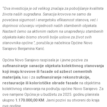
“Ova investicija je od velikog značaja za poboljšanje kvaliteta
života naših sugrađana. Sanacija krovova ne samo da
povećava sigurnost i energetsku efikasnost stanova, već i
doprinosi očuvanju vrijednosti naših stambenih objekata.
Nastavit ćemo sa aktivnim radom na unapređenju stambenih
objekata kako bismo stvorili bolje uslove za život svih
stanovnika općine.”,
poručila je načelnica Općine Novo
Sarajevo Benjamina Karić.
Općina Novo Sarajevo raspisala je i javne pozive za
sufinansiranje sanacije objekata kolektivnog stanovanja
koji imaju krovove ili fasade od azbest cementnih
materijala
, kao i za
sufinansiranje rekonstrukcije,
restauracije ili kolorističke obrade fasade
na objektima
kolektivnog stanovanja na području općine Novo Sarajevo. Za
ove namjene Općina je u budžetu za 2025. godinu planirala
ukupno
1.170.000,00 KM
. Javni pozivi su otvoreni do kraja
ove godine.