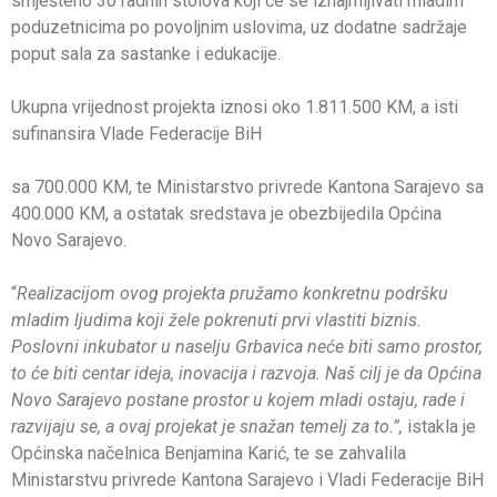
smješteno 30 radnih stolova koji će se iznajmljivati mladim
poduzetnicima po povoljnim uslovima, uz dodatne sadržaje
poput sala za sastanke i edukacije.
Ukupna vrijednost projekta iznosi oko 1.811.500 KM, a isti
sufinansira Vlade Federacije BiH
sa 700.000 KM, te Ministarstvo privrede Kantona Sarajevo sa
400.000 KM, a ostatak sredstava je obezbijedila Općina
Novo Sarajevo.
“
Realizacijom ovog projekta pružamo konkretnu podršku
mladim ljudima koji žele pokrenuti prvi vlastiti biznis.
Poslovni inkubator u naselju Grbavica neće biti samo prostor,
to će biti centar ideja, inovacija i razvoja. Naš cilj je da Općina
Novo Sarajevo postane prostor u kojem mladi ostaju, rade i
razvijaju se, a ovaj projekat je snažan temelj za to.”,
istakla je
Općinska načelnica Benjamina Karić, te se zahvalila
Ministarstvu privrede Kantona Sarajevo i Vladi Federacije BiH