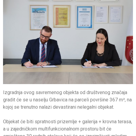
Izgradnja ovog savremenog objekta od društvenog značaja
gradit će se u naselju Grbavica na parceli površine 367 m², na
kojoj se trenutno nalazi devastirani nelegalni objekat.
Objekat će biti spratnosti prizemlje + galerija + krovna terasa,
a u zajedničkom multifunkcionalnom prostoru bit će