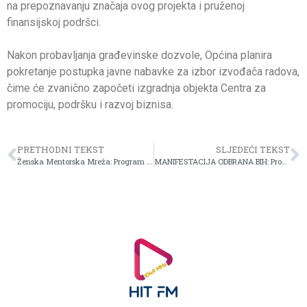
na prepoznavanju značaja ovog projekta i pruženoj
finansijskoj podršci.
Nakon probavljanja građevinske dozvole, Općina planira
pokretanje postupka javne nabavke za izbor izvođača radova,
čime će zvanično započeti izgradnja objekta Centra za
promociju, podršku i razvoj biznisa.
PRETHODNI TEKST
SLJEDEĆI TEKST
Ženska Mentorska Mreža: Program osnaživanja mladih, budućih liderki u Bosni i Hercegovini
MANIFESTACIJA ODBRANA BIH: Promocija knjige – Žene i rat – autorice dr. Meldijane Arnaut Haseljić